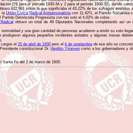
ación (79 para el periodo 1930-34 y 2 para el periodo 1930-32), dando como
btuvo 622,961 votos lo que significaba el 43,22% de los sufragios emitidos s
, la
Unión Cívica Radical Antipersonalista
con 11.42%, el Partido Socialista c
l Partido Demócrata Progresista con tan solo el 4,02% de votos.
 Radical
obtuvo un total de 49 Diputados Nacionales completando así un 
al normalidad y una gran cantidad de personas acudieron a emitir su voto lle
se produjeron algunos pequeños incidentes aislados y algunas mesas debier
o
.
 cargos el
25 de abril de 1930
pero el
6 de septiembre
de ese año se concretó 
Presidente constitucional Dr.
Hipólito Yrigoyen
como a los gobernadores y diso
io Santa Fe del 3 de marzo de 1930.