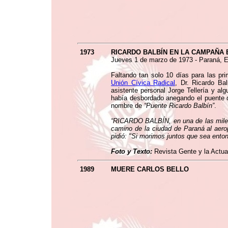
1973
RICARDO BALBÍN EN LA CAMPAÑA 
Jueves 1 de marzo de 1973 - Paraná, En
Faltando tan solo 10 días para las pr
Unión Cívica Radical
, Dr. Ricardo Ba
asistente personal Jorge Tellería y a
había desbordado anegando el puente q
nombre de
“Puente Ricardo Balbín”
.
“RICARDO BALBÍN, en una de las miles de
camino de la ciudad de Paraná al aerop
pidió: "Si morimos juntos que sea ento
Foto y Texto:
Revista Gente y la Actua
1989
MUERE CARLOS BELLO