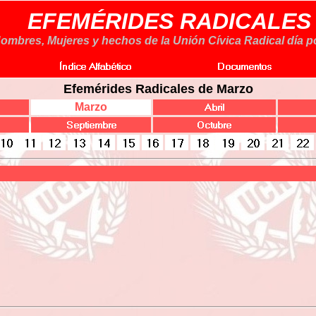
EFEMÉRIDES RADICALES
ombres, Mujeres y hechos de la Unión Cívica Radical día po
Efemérides Radicales de Marzo
Marzo