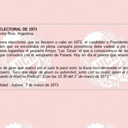
ELECTORAL DE 1973
tre Ríos, Argentina.
imera elecciones que se llevaron a cabo en 1973, el candidato a Presidente
lbín que se encontraba en plena campaña proselitista debe vadear a pie
lgunos lugareños el pequeño Arroyo
“Las Tunas”
él que a consecuencia de las
ue comunica con el aeropuerto de Paraná. Hoy en día el puente que atravies
 giras que realizó por el país le pasó esto: la lluvia hizo desbordar el ar
uerto. Tuvo que dejar de apuro su automóvil, junto con su mujer, quien el d
nando la Marcha Radical". Eran las 10:30 del 1° de marzo de 1973.”
lidad - Jueves, 7 de marzo de 1973.