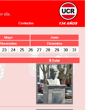
r día.