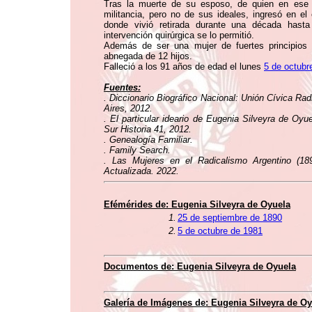
Tras la muerte de su esposo, de quien en ese
militancia, pero no de sus ideales, ingresó en e
donde vivió retirada durante una década hast
intervención quirúrgica se lo permitió.
Además de ser una mujer de fuertes principios
abnegada de 12 hijos.
Falleció a los 91 años de edad el lunes
5 de octubr
Fuentes:
. Diccionario Biográfico Nacional: Unión Cívica Rad
Aires, 2012.
. El particular ideario de Eugenia Silveyra de Oy
Sur Historia 41, 2012.
. Genealogía Familiar.
. Family Search.
. Las Mujeres en el Radicalismo Argentino (1
Actualizada. 2022.
Efémérides de: Eugenia Silveyra de Oyuela
1.
25 de septiembre de 1890
2.
5 de octubre de 1981
Documentos de: Eugenia Silveyra de Oyuela
Galería de Imágenes de: Eugenia Silveyra de Oy