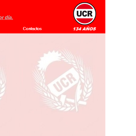
r día.