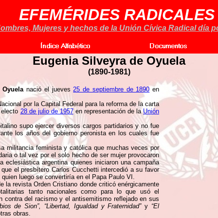
EFEMÉRIDES RADICALES
ombres, Mujeres y hechos de la Unión Cívica Radical día po
Eugenia Silveyra de Oyuela
(1890-1981)
 Oyuela
nació el jueves
25 de septiembre de 1890
en
onal por la Capital Federal para la reforma de la carta
 electo
28 de julio de 1957
en representación de la
Unión
italino supo ejercer diversos cargos partidarios y no fue
rante los años del gobierno peronista en los cuales fue
nsa militancia feminista y católica que muchas veces por
daria o tal vez por el solo hecho de ser mujer provocaron
a eclesiástica argentina quienes iniciaron una campaña
 que el presbítero Carlos Cucchetti intercedió a su favor
, quien luego se convertiría en el Papa Paulo VI.
e la revista Orden Cristiano donde criticó enérgicamente
otalitarias tanto nacionales como para lo que usó el
n contra del racismo y el antisemitismo reflejado en sus
ios de Sion”, “Libertad, Igualdad y Fraternidad”
y
“El
tras obras.