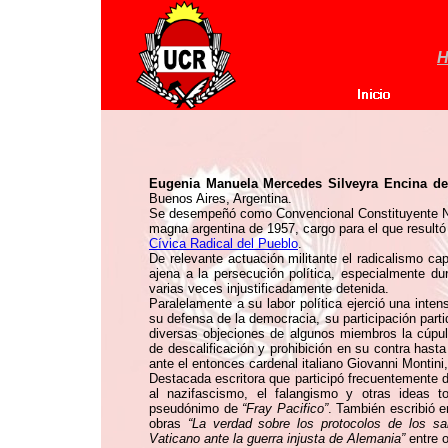
H
Eugenia Manuela Mercedes Silveyra Encina de
Buenos Aires, Argentina.
Se desempeñó como Convencional Constituyente Naci
magna argentina de 1957, cargo para el que resultó
Cívica Radical del Pueblo
.
De relevante actuación militante el radicalismo cap
ajena a la persecución política, especialmente du
varias veces injustificadamente detenida.
Paralelamente a su labor política ejerció una inte
su defensa de la democracia, su participación parti
diversas objeciones de algunos miembros la cúpul
de descalificación y prohibición en su contra hasta
ante el entonces cardenal italiano Giovanni Montini
Destacada escritora que participó frecuentemente d
al nazifascismo, el falangismo y otras ideas t
pseudónimo de
“Fray Pacifico”
. También escribió e
obras
“La verdad sobre los protocolos de los sab
Vaticano ante la guerra injusta de Alemania”
entre o