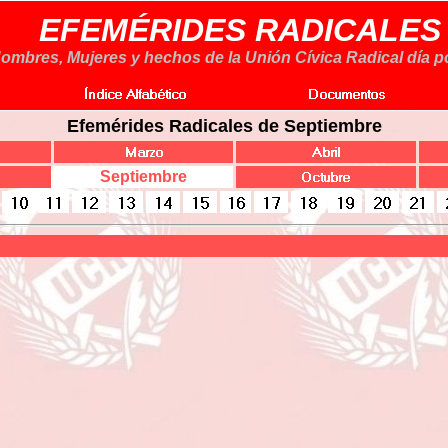
EFEMÉRIDES RADICALES
ombres, Mujeres y hechos de la Unión Cívica Radical día po
Efemérides Radicales de Septiembre
Septiembre