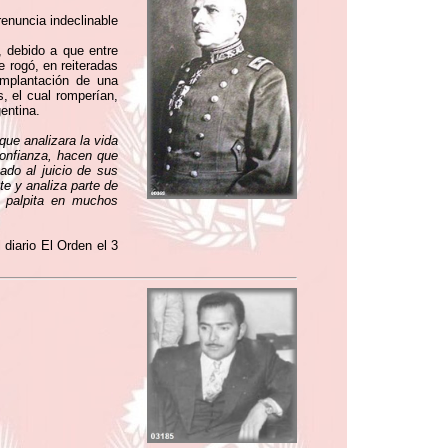
enuncia indeclinable
, debido a que entre
e rogó, en reiteradas
implantación de una
, el cual romperían,
entina.
ue analizara la vida
onfianza, hacen que
ado al juicio de sus
e y analiza parte de
y palpita en muchos
 diario El Orden el 3