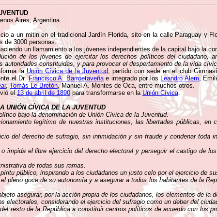
JUVENTUD
nos Aires, Argentina.
io a un mitin en el tradicional Jardín Florida, sito en la calle Paraguay y Fl
ás de 3000 personas.
aciendo un llamamiento a los jóvenes independientes de la capital bajo la co
lución de los jóvenes de ejercitar los derechos políticos del ciudadano, 
s autoridades constituidas, y para provocar el despertamiento de la vida cívic
nforma la
Unión Cívica de la Juventud
, partido con sede en el club Gimnas
nte el Dr.
Francisco A. Barroetaveña
e integrado por los
Leandro Alem
, Emi
ear
,
Tomás Le Bretón
, Manuel A. Montes de Oca, entre muchos otros.
vió el
13 de abril de 1890
para transformarse en la
Unión Cívica
.
A UNIÓN CÍVICA DE LA JUVENTUD
político bajo la denominación de Unión Cívica de la Juventud.
ionamiento legítimo de nuestras instituciones, las libertades públicas, en 
icio del derecho de sufragio, sin intimidación y sin fraude y condenar toda in
o impida el libre ejercicio del derecho electoral y perseguir el castigo de lo
inistrativa de todas sus ramas.
íritu público, inspirando a los ciudadanos un justo celo por el ejercicio de s
s el pleno goce de su autonomía y a asegurar a todos los habitantes de la Rep
 objeto asegurar, por la acción propia de los ciudadanos, los elementos de la 
s electorales, considerando el ejercicio del sufragio como un deber del ciuda
 del resto de la República a constituir centros políticos de acuerdo con los 