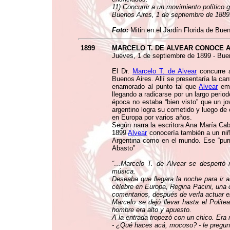
11) Concurrir a un movimiento político 
Buenos Aires, 1 de septiembre de 1889
Foto:
Mitin en el Jardín Florida de Bue
1899
MARCELO T. DE ALVEAR CONOCE A
Jueves, 1 de septiembre de 1899 - Buen
El Dr.
Marcelo T. de Alvear
concurre a
Buenos Aires. Allí se presentaría la can
enamorado al punto tal que
Alvear
emp
llegando a radicarse por un largo perio
época no estaba “bien visto” que un jo
argentino logra su cometido y luego de
en Europa por varios años.
Según narra la escritora Ana María Ca
1899
Alvear
conocería también a un niñ
Argentina como en el mundo. Ese “pur
Abasto”
“…Marcelo T. de Alvear se despertó
música.
Deseaba que llegara la noche para ir 
célebre en Europa, Regina Pacini, una 
comentarios, después de verla actuar 
Marcelo se dejó llevar hasta el Poli
hombre era alto y apuesto.
A la entrada tropezó con un chico. Era
- ¿Qué haces acá, mocoso? - le pregun