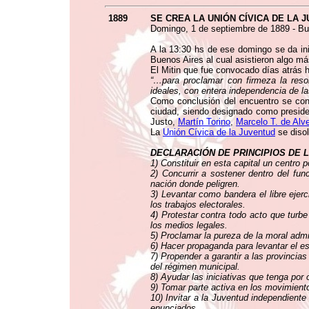
1889
SE CREA LA UNIÓN CÍVICA DE LA 
Domingo, 1 de septiembre de 1889 - Bue
A la 13:30 hs de ese domingo se da inic
Buenos Aires al cual asistieron algo m
El Mitin que fue convocado días atrás h
“…para proclamar con firmeza la reso
ideales, con entera independencia de la
Como conclusión del encuentro se co
ciudad, siendo designado como preside
Justo,
Martín Torino
,
Marcelo T. de Alv
La
Unión Cívica de la Juventud
se disol
DECLARACIÓN DE PRINCIPIOS DE L
1) Constituir en esta capital un centro 
2) Concurrir a sostener dentro del func
nación donde peligren.
3) Levantar como bandera el libre ejerc
los trabajos electorales.
4) Protestar contra todo acto que turbe 
los medios legales.
5) Proclamar la pureza de la moral adm
6) Hacer propaganda para levantar el esp
7) Propender a garantir a las provincia
del régimen municipal.
8) Ayudar las iniciativas que tenga por
9) Tomar parte activa en los movimiento
10) Invitar a la Juventud independiente
enunciados.