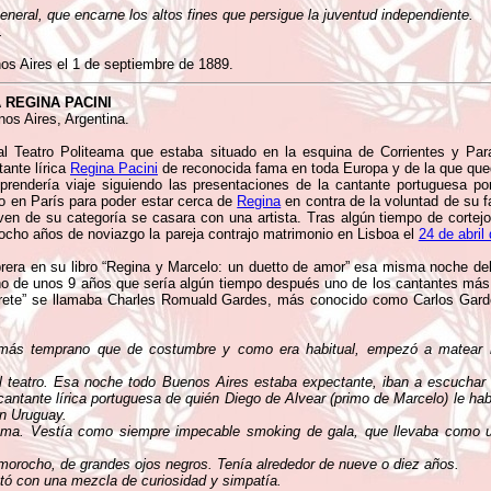
general, que encarne los altos fines que persigue la juventud independiente.
.
nos Aires el 1 de septiembre de 1889.
 REGINA PACINI
os Aires, Argentina.
l Teatro Politeama que estaba situado en la esquina de Corrientes y Par
tante lírica
Regina Pacini
de reconocida fama en toda Europa y de la que qu
rendería viaje siguiendo las presentaciones de la cantante portuguesa po
do en París para poder estar cerca de
Regina
en contra de la voluntad de su f
ven de su categoría se casara con una artista. Tras algún tiempo de cortejo 
 ocho años de noviazgo la pareja contrajo matrimonio en Lisboa el
24 de abril
brera en su libro “Regina y Marcelo: un duetto de amor” esa misma noche de
o de unos 9 años que sería algún tiempo después uno de los cantantes más
rete” se llamaba Charles Romuald Gardes, más conocido como Carlos Garde
 más temprano que de costumbre y como era habitual, empezó a matear 
al teatro. Esa noche todo Buenos Aires estaba expectante, iban a escuchar
cantante lírica portuguesa de quién Diego de Alvear (primo de Marcelo) le ha
en Uruguay.
teama. Vestía como siempre impecable smoking de gala, que llevaba como u
 morocho, de grandes ojos negros. Tenía alrededor de nueve o diez años.
tó con una mezcla de curiosidad y simpatía.