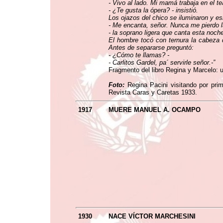
- Vivo al lado. Mi mamá trabaja en el te
- ¿Te gusta la ópera? - insistió.
Los ojazos del chico se iluminaron y e
- Me encanta, señor. Nunca me pierdo l
- la soprano ligera que canta esta noch
El hombre tocó con ternura la cabeza 
Antes de separarse preguntó:
- ¿Cómo te llamas? -
- Carlitos Gardel, pa´ servirle señor.-”
Fragmento del libro Regina y Marcelo: 
Foto:
Regina Pacini visitando por prim
Revista Caras y Caretas 1933.
1917
MUERE MANUEL A. OCAMPO
1930
NACE VÍCTOR MARCHESINI