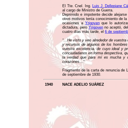
El Tte. Cnel. Ing.
Luis J. Dellepiane C
al cargo de Ministro de Guerra.
Deprimido e impotente decide alejarse
otros motivos tenía conocimiento de la 
ocasiones a
Yrigoyen
que lo autoriza
dictadura, pero
Yrigoyen
no aceptó, deb
cuatro días más tarde, el
6 de septiemb
“…He visto y veo alrededor de vuestra 
y recursos de algunos de los hombres
vuestra excelencia, de cuyo ideal y p
conciudadanos en forma despectiva, que
la verdad que para mí es mucha y qu
corazones…”
Fragmento de la carta de renuncia de Lu
de septiembre de 1930.
1940
NACE ADELIO SUÁREZ