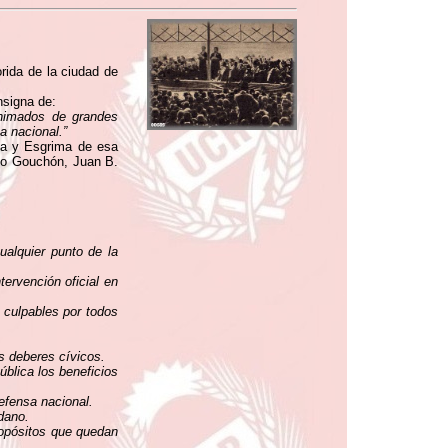
orida de la ciudad de
nsigna de:
animados de grandes
a nacional.”
ia y Esgrima de esa
lio Gouchón, Juan B.
cualquier punto de la
tervención oficial en
s culpables por todos
us deberes cívicos.
ública los beneficios
defensa nacional.
dano.
propósitos que quedan