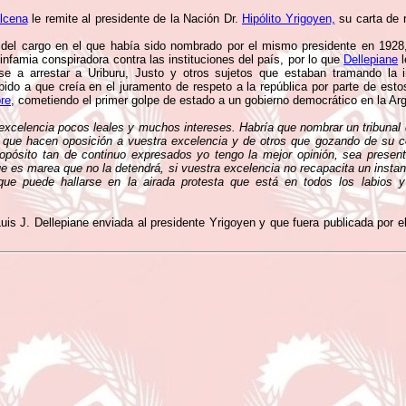
álcena
le remite al presidente de la Nación Dr.
Hipólito Yrigoyen,
su carta de r
 del cargo en el que había sido nombrado por el mismo presidente en 1928
infamia conspiradora contra las instituciones del país, por lo que
Dellepiane
l
se a arrestar a Uriburu, Justo y otros sujetos que estaban tramando la 
ido a que creía en el juramento de respeto a la república por parte de estos
re
, cometiendo el primer golpe de estado a un gobierno democrático en la Arg
excelencia pocos leales y muchos intereses. Habría que nombrar un tribunal q
 que hacen oposición a vuestra excelencia y de otros que gozando de su c
ropósito tan de continuo expresados yo tengo la mejor opinión, sea present
 es marea que no la detendrá, si vuestra excelencia no recapacita un instant
e puede hallarse en la airada protesta que está en todos los labios 
is J. Dellepiane enviada al presidente Yrigoyen y que fuera publicada por el