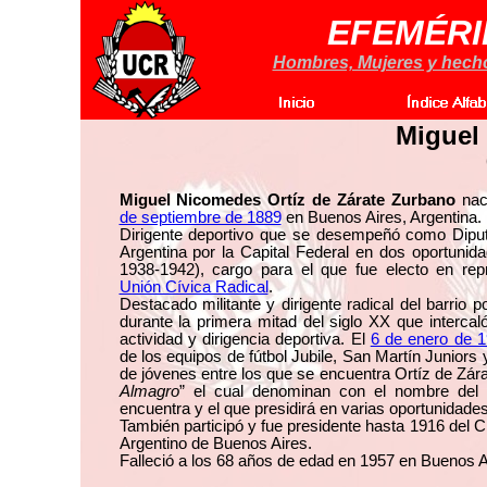
EFEMÉRI
Hombres, Mujeres y hechos
Miguel 
Miguel Nicomedes Ortíz de Zárate Zurbano
nac
de septiembre de 1889
en Buenos Aires, Argentina.
Dirigente deportivo que se desempeñó como Dipu
Argentina por la Capital Federal en dos oportunid
1938-1942), cargo para el que fue electo en rep
Unión Cívica Radical
.
Destacado militante y dirigente radical del barrio 
durante la primera mitad del siglo XX que intercaló 
actividad y dirigencia deportiva. El
6 de enero de 
de los equipos de fútbol Jubile, San Martín Juniors 
de jóvenes entre los que se encuentra Ortíz de Zára
Almagro
” el cual denominan con el nombre del 
encuentra y el que presidirá en varias oportunidades
También participó y fue presidente hasta 1916 del Cl
Argentino de Buenos Aires.
Falleció a los 68 años de edad en 1957 en Buenos Ai