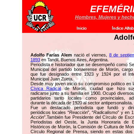
EFEMÉRI
Hombres, Mujeres y hechos
Adolf
Adolfo Farías Alem
nació el viernes,
8 de septie
1893
en Tandil, Buenos Aires, Argentina.
Periodista e historiador que se desempeñó como Se
Municipal del partido bonaerense de Morón, cargo 
que fue designado entre 1923 y 1924 por el Int
Municipal Juan Zueta.
Desde muy joven inició su compromiso político en 
Cívica Radical
de Morón, ciudad que hizo suy
radicarse junto a su familia en 1900. Ocupó diverso
partidarios tanto locales como provinciales, adh
durante la década de 1920 al sector antipersonalista.
Fue un destacado periodista que fundó y diri
periódicos locales “
Reacción
”, “
Radicalismo
” y en 1
Acción
”.También fue Presidente del Círculo de Escr
Periodistas del Oeste, la Junta Honoraria de E
Históricos de Morón, la Comisión de Cultura de Mor
Círculo Regional de Prensa, siendo en estas dos 