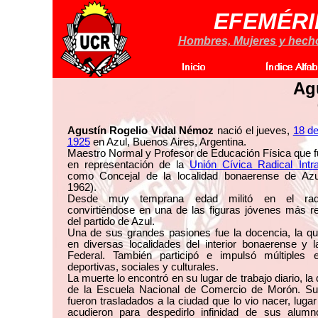
EFEMÉRI
Hombres, Mujeres y hechos
Ag
Agustín Rogelio Vidal Némoz
nació el jueves,
18 de
1925
en Azul, Buenos Aires, Argentina.
Maestro Normal y Profesor de Educación Física que f
en representación de la
Unión Cívica Radical Intr
como Concejal de la localidad bonaerense de Azu
1962).
Desde muy temprana edad militó en el radi
convirtiéndose en una de las figuras jóvenes más r
del partido de Azul.
Una de sus grandes pasiones fue la docencia, la qu
en diversas localidades del interior bonaerense y l
Federal. También participó e impulsó múltiples e
deportivas, sociales y culturales.
La muerte lo encontró en su lugar de trabajo diario, la 
de la Escuela Nacional de Comercio de Morón. Su
fueron trasladados a la ciudad que lo vio nacer, luga
acudieron para despedirlo infinidad de sus alum