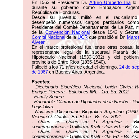
En 1963 el Presidente Dr.
Arturo Umberto Illia
lo 
durante su gobierno como Embajador Argent
República de Honduras.
Desde su juventud militó en el radicalismo
desempeñó numerosos cargos partidarios com
Presidente del Comité Departamental de La Paz, 
de la
Convención Nacional
desde 1942 y Secreta
Comité Nacional
de la
UCR
que presidió el Dr.
Marce
Alvear
.
En el marco profesional fue, entre otras cosas, l
representante legal de la sucursal Paraná de
Hipotecario Nacional (1930-1932) y del gobier
provincia de Entre Ríos (1936-1940).
Falleció a los 71 años de edad el domingo,
24 de sep
de 1967
en Buenos Aires, Argentina.
Fuentes:
. Diccionario Biográfico Nacional: Unión Cívica R
Enrique Pereyra - Ediciones IML - 1ra. Ed. 2012.
. Family Search.
. Honorable Cámara de Diputados de la Nación - Pa
Legislativo.
. Novisimo Diccionario Biográfico Argentino (1930
Vicente O. Cutolo - Ed. Elche - Bs. As. 2004.
. Quién es Quién en la Argentina - Biog
contemporáneas - Guillermo Kraft - 2da. Ed. - Bs. As
. Quién es Quién en la Argentina - Biog
contemporáneas - Guillermo Kraft - 4ta. Ed. - Bs. As.