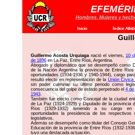
EFEMÉRI
Hombres, Mujeres y hechos
Guil
Guillermo Acosta Urquiaga
nació el viernes,
10 d
de 1896
en La Paz, Entre Ríos, Argentina.
Abogado y diplomático que se desempeñó como D
de la Nación Argentina la provincia de Entre Ríos
oportunidades (1934-1936 y 1940-1944), cargo para
resultó electo en representación de la
Unión Cívica
sin poder culminar su último periodo como legis
consecuencia del golpe de estado perpetrado el
4 de 
1943
.
También fue electo como Concejal de la ciudad ent
de La Paz (1924-1929) y Diputado de la provincia 
Ríos (1929-1932) teniendo a su cargo en
oportunidades la presidencia de los respectivos 
legislativos.
Además se desempeñó como titular del Consejo Gen
Educación de la provincia de Entre Ríos (1932-193
tuvo una destacada actuación.