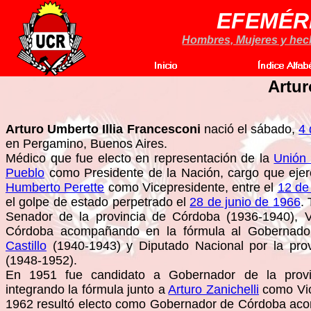
EFEMÉR
Hombres, Mujeres y hecho
Artur
Arturo Umberto Illia Francesconi
nació el sábado,
4 
en Pergamino, Buenos Aires.
Médico que fue electo en representación de la
Unión 
Pueblo
como Presidente de la Nación, cargo que ejer
Humberto Perette
como Vicepresidente, entre el
12 de
el golpe de estado perpetrado el
28 de junio de 1966
.
Senador de la provincia de Córdoba (1936-1940), 
Córdoba acompañando en la fórmula al Gobernad
Castillo
(1940-1943) y Diputado Nacional por la pro
(1948-1952).
En 1951 fue candidato a Gobernador de la prov
integrando la fórmula junto a
Arturo Zanichelli
como Vic
1962 resultó electo como Gobernador de Córdoba a