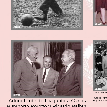
Encuentro
Carlos Humb
Arturo Umberto Illia junto a Carlos
Eugenio Arte
Humberto Perette y Ricardo Balbín.