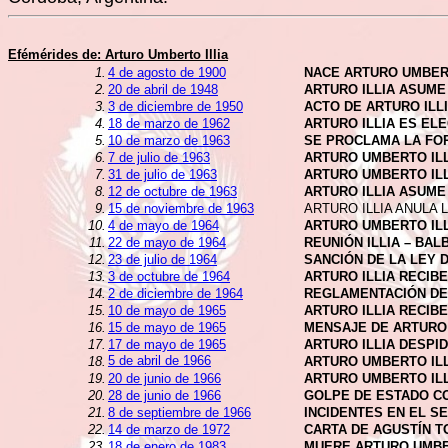
Efémérides de:
Arturo Umberto Illia
1.
4 de agosto de 1900
NACE ARTURO UMBERT
2.
20 de abril de 1948
ARTURO ILLIA ASUME
3.
3 de diciembre de 1950
ACTO DE ARTURO ILL
4.
18 de marzo de 1962
ARTURO ILLIA ES E
5.
10 de marzo de 1963
SE PROCLAMA LA FOR
6.
7 de julio de 1963
ARTURO UMBERTO ILL
7.
31 de julio de 1963
ARTURO UMBERTO IL
8.
12 de octubre de 1963
ARTURO ILLIA ASUME
9.
15 de noviembre de 1963
ARTURO ILLIA ANULA
10.
4 de mayo de 1964
ARTURO UMBERTO ILL
11.
22 de mayo de 1964
REUNIÓN ILLIA – BAL
12.
23 de julio de 1964
SANCIÓN DE LA LEY 
13.
3 de octubre de 1964
ARTURO ILLIA RECIB
14.
2 de diciembre de 1964
REGLAMENTACIÓN DE 
15.
10 de mayo de 1965
ARTURO ILLIA RECIBE
16.
15 de mayo de 1965
MENSAJE DE ARTURO 
17.
17 de mayo de 1965
ARTURO ILLIA DESPID
5 de abril de 1966
18.
ARTURO UMBERTO ILL
19.
20 de junio de 1966
ARTURO UMBERTO ILL
20.
28 de junio de 1966
GOLPE DE ESTADO C
21.
8 de septiembre de 1966
INCIDENTES EN EL S
22.
14 de marzo de 1972
CARTA DE AGUSTÍN TO
23.
18 de enero de 1983
MUERE ARTURO UMBE