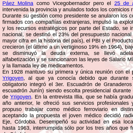
Páez Molina
como Vicegobernador pero el
25 de 
intervenida la provincia y anulados todos los comicios 
Durante su gestión como presidente se anularon los co
firmados con compañías extranjeras, impulsó la explot
y los recursos estratégicos por parte del Estado, se i
nacional, se destinó el 23% del presupuesto nacional 
mayor cifra en la historia del país), el PBI y el Product
crecieron (el último a un vertiginoso 19% en 1964), ba
se disminuyó la deuda externa, se llevó adel
alfabetización y se sancionaron las leyes de Salario Mí
y la llamada ley de medicamentos.
En 1928 mantuvo su primera y única reunión con el 
Yrigoyen
, al que ya conocía debido que durante su
obligatorio integró el 3er. Escuadrón de Granaderos
escuadrón Junín) siendo escolta presidencial durante
de
Yrigoyen
. En la entrevista Illia, que se había gr
año anterior, le ofreció sus servicios profesionales 
propuso trabajar como médico ferroviario en distin
aceptando la propuesta el joven médico decidió rad
Eje, Córdoba. Desempeñó su actividad en esa loc
hasta 1963, interrumpida sólo por los tres años que 