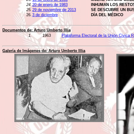
24.
20 de enero de 1983
INHUMAN LOS RESTOS
25.
29 de noviembre de 2013
SE DESCUBRE UN BUS
26.
3 de diciembre
DÍA DEL MÉDICO
Documentos de:
Arturo Umberto Illia
1.
1963
Plataforma Electoral de la Unión Cívica R
Galería de Imágenes de:
Arturo Umberto Illia