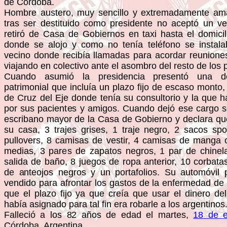
de Córdoba.
Hombre austero, muy sencillo y extremadamente ama
tras ser destituido como presidente no aceptó un veh
retiró de Casa de Gobiernos en taxi hasta el domic
donde se alojo y como no tenía teléfono se instal
vecino donde recibía llamadas para acordar reuniones
viajando en colectivo ante el asombro del resto de los 
Cuando asumió la presidencia presentó una de
patrimonial que incluía un plazo fijo de escaso monto
de Cruz del Eje donde tenía su consultorio y la que h
por sus pacientes y amigos. Cuando dejó ese cargo s
escribano mayor de la Casa de Gobierno y declara qu
su casa, 3 trajes grises, 1 traje negro, 2 sacos sp
pullovers, 8 camisas de vestir, 4 camisas de manga 
medias, 3 pares de zapatos negros, 1 par de chinela
salida de baño, 8 juegos de ropa anterior, 10 corbata
de anteojos negros y un portafolios. Su automóvil p
vendido para afrontar los gastos de la enfermedad de 
que el plazo fijo ya que creía que usar el dinero de
había asignado para tal fin era robarle a los argentinos
Falleció a los 82 años de edad el martes,
18 de 
Córdoba, Argentina.