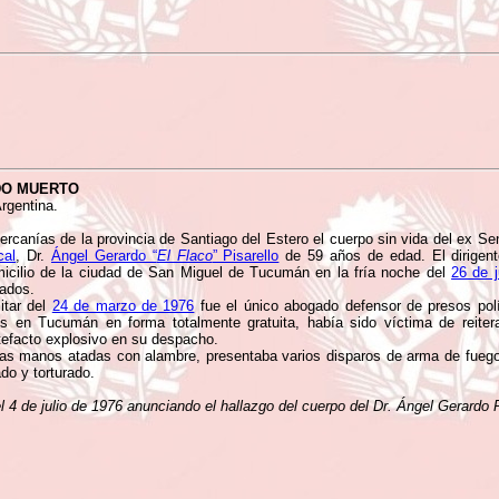
DO MUERTO
rgentina.
rcanías de la provincia de Santiago del Estero el cuerpo sin vida del ex Se
cal
, Dr.
Ángel Gerardo “
El Flaco
” Pisarello
de 59 años de edad. El dirigent
icilio de la ciudad de San Miguel de Tucumán en la fría noche del
26 de 
ados.
itar del
24 de marzo de 1976
fue el único abogado defensor de presos polí
s en Tucumán en forma totalmente gratuita, había sido víctima de reit
rtefacto explosivo en su despacho.
las manos atadas con alambre, presentaba varios disparos de arma de fuego
do y torturado.
l 4 de julio de 1976 anunciando el hallazgo del cuerpo del Dr. Ángel Gerardo P