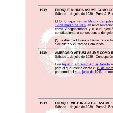
1939
ENRIQUE MIHURA ASUME COMO G
Sábado 1 de julio de 1939 - Paraná, Ent
El Dr.
Enrique Fermín Mihura Campdes
19 de marzo de 1939
en representació
como Vicegobernador y el cual ejerci
constitucional, a consecuencia del golp
(*)
La Alianza Obrera y Democrática fue 
Socialista y el Partido Comunista.
1939
AMBROSIO ARTUSI ASUME COMO I
Sábado 1 de julio de 1939 - Concepción
Don
Agustín Ambrosio Artusi Tabella
as
para el que resultó electo el
19 de marz
perpetrado el
4 de junio de 1943
, un me
1939
ENRIQUE VÍCTOR ACEBAL ASUME 
Sábado 1 de julio de 1939 - Paraná, Ent