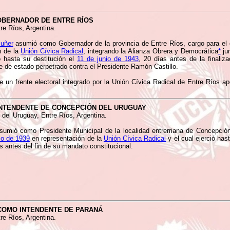
OBERNADOR DE ENTRE RÍOS
re Ríos, Argentina.
uñer
asumió como Gobernador de la provincia de Entre Ríos, cargo para el q
n de la
Unión Cívica Radical
, integrando la Alianza Obrera y Democrática
*
ju
ó hasta su destitución el
11 de junio de 1943
, 20 días antes de la finali
e de estado perpetrado contra el Presidente Ramón Castillo.
un frente electoral integrado por la Unión Cívica Radical de Entre Ríos ap
NTENDENTE DE CONCEPCIÓN DEL URUGUAY
 del Uruguay, Entre Ríos, Argentina.
umió como Presidente Municipal de la localidad entrerriana de Concepción
o de 1939
en representación de la
Unión Cívica Radical
y el cual ejerció has
s antes del fin de su mandato constitucional.
COMO INTENDENTE DE PARANÁ
re Ríos, Argentina.