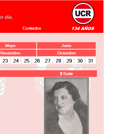
r día.