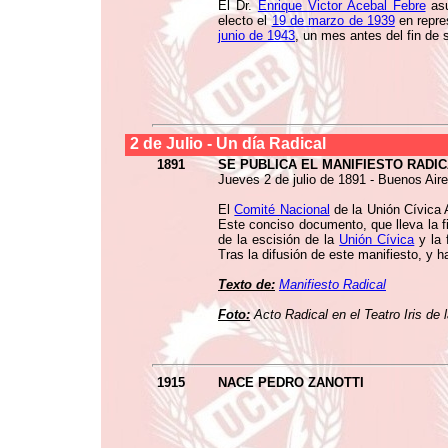
El Dr.
Enrique Victor Acebal Febre
asu
electo el
19 de marzo de 1939
en repre
junio de 1943
, un mes antes del fin de 
2 de
Julio
- Un día Radical
1891
SE PUBLICA EL MANIFIESTO RADI
Jueves 2 de julio de 1891 - Buenos Aire
El
Comité Nacional
de la Unión Cívica 
Este conciso documento, que lleva la f
de la escisión de la
Unión Cívica
y la 
Tras la difusión de este manifiesto, y 
Texto de:
Manifiesto Radical
Foto:
Acto Radical en el Teatro Iris de
1915
NACE PEDRO ZANOTTI