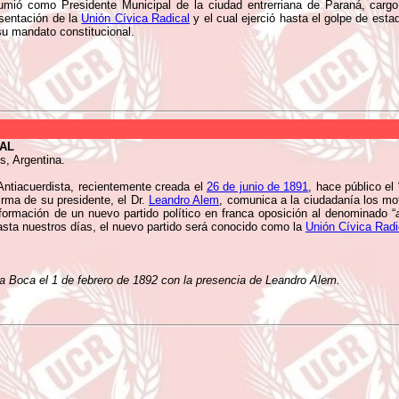
mió como Presidente Municipal de la ciudad entrerriana de Paraná, cargo 
sentación de la
Unión Cívica Radical
y el cual ejerció hasta el golpe de esta
su mandato constitucional.
CAL
s, Argentina.
Antiacuerdista, recientemente creada el
26 de junio de 1891
, hace público el 
irma de su presidente, el Dr.
Leandro Alem
, comunica a la ciudadanía los m
formación de un nuevo partido político en franca oposición al denominado “
hasta nuestros días, el nuevo partido será conocido como la
Unión Cívica Radi
 la Boca el 1 de febrero de 1892 con la presencia de Leandro Alem.