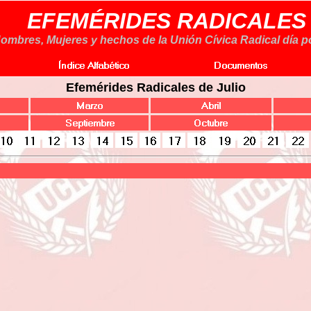
EFEMÉRIDES RADICALES
ombres, Mujeres y hechos de la Unión Cívica Radical día po
Efemérides Radicales de Julio