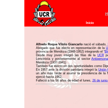
H
Alfredo Roque Vítolo Giancarlo
nació el sábado,
Abogado que fue electo en representación de la
U
provincia de Mendoza (1948-1952) integrando el “
Bl
Desde muy joven integró las filas de la
UCR
pa
Lencinista y posteriormente al sector
Antipersona
Mendoza (1937-1941).
También fue electo en dos oportunidades como Dip
En 1957 ante la división partidaria integró la
Unión 
un año más tarde al asumir la presidencia de la N
ejerció hasta 1962.
Falleció a los 56 años de edad el lunes,
26 de juni