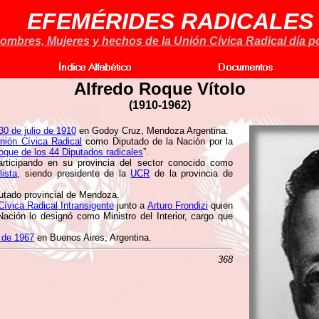
EFEMÉRIDES RADICALES
ombres, Mujeres y hechos de la Unión Cívica Radical día po
Alfredo Roque Vítolo
(
1910-1962)
30 de julio de 1910
en Godoy Cruz, Mendoza Argentina.
nión Cívica Radical
como Diputado de la Nación por la
oque de los 44 Diputados radicales
”.
rticipando en su provincia del sector conocido como
lista
, siendo presidente de la
UCR
de la provincia de
utado provincial de Mendoza.
Cívica Radical Intransigente
junto a
Arturo Frondizi
quien
ación lo designó como Ministro del Interior, cargo que
o de 1967
en Buenos Aires, Argentina.
368