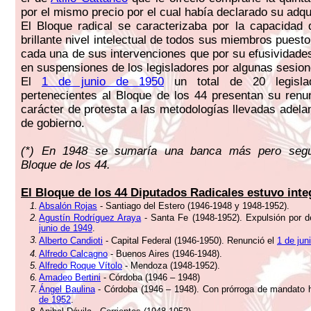
por el mismo precio por el cual había declarado su adqu
El Bloque radical se caracterizaba por la capacidad 
brillante nivel intelectual de todos sus miembros puest
cada una de sus intervenciones que por su efusividades
en suspensiones de los legisladores por algunas sesion
El
1 de junio de 1950
un total de 20 legislad
pertenecientes al Bloque de los 44 presentan su renu
carácter de protesta a las metodologías llevadas adelan
de gobierno.
(*)
En 1948 se sumaría una banca más pero segui
Bloque de los 44.
El Bloque de los 44 Diputados Radicales estuvo inte
1.
Absalón Rojas
- Santiago del Estero (1946-1948 y 1948-1952).
2.
Agustín Rodríguez Araya
- Santa Fe (1948-1952). Expulsión por d
junio de 1949
.
3.
Alberto Candioti
- Capital Federal (1946-1950). Renunció el
1 de jun
4.
Alfredo Calcagno
- Buenos Aires (1946-1948).
5.
Alfredo Roque Vítolo
- Mendoza (1948-1952).
6.
Amadeo Bertini
- Córdoba (1946 – 1948)
7.
Ángel Baulina
- Córdoba (1946 – 1948). Con prórroga de mandato
de 1952
.