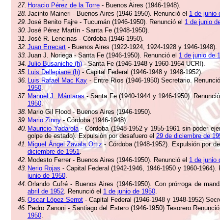
27.
Horacio Pérez de la Torre
- Buenos Aires (1946-1948).
28.
Jacinto Maineri - Buenos Aires (1946-1950). Renunció el
1 de junio
29.
José Benito Fajre - Tucumán (1946-1950). Renunció el
1 de junio d
30.
José Pérez Martín - Santa Fe (1948-1950).
31.
José R. Lencinas - Córdoba (1946-1950).
32.
Juan Errecart
- Buenos Aires (1922-1924, 1924-1928 y 1946-1948).
33.
Juan J. Noriega - Santa Fe (1946-1950). Renunció el
1 de junio de 
34.
Julio Busaniche (h)
- Santa Fe (1946-1948 y 1960-1964 UCRI).
35.
Luis Dellepiane (h)
- Capital Federal (1946-1948 y 1948-1952).
36.
Luis Rafael Mac Kay
- Entre Ríos (1946-1950) Secretario. Renunci
1950
.
37.
Manuel J. Mántaras
- Santa Fe (1940-1944 y 1946-1950). Renunci
1950
.
38.
Mario Gil Flood - Buenos Aires (1946-1950).
39.
Mario Zinny
- Córdoba (1946-1948).
40.
Mauricio Yadarola
- Córdoba (1948-1952 y 1955-1961 sin poder ejer
golpe de estado). Expulsión por desafuero el
29 de diciembre de 19
41.
Miguel Ángel Zavala Ortiz
- Córdoba (1948-1952). Expulsión por de
diciembre de 1951
.
42.
Modesto Ferrer - Buenos Aires (1946-1950). Renunció el
1 de junio
43.
Nerio Rojas
- Capital Federal (1942-1946, 1946-1950 y 1960-1964).
junio de 1950
.
44.
Orlando Cufré - Buenos Aires (1946-1950). Con prórroga de man
abril de 1952
. Renunció el
1 de junio de 1950
.
45.
Oscar López Serrot
- Capital Federal (1946-1948 y 1948-1952) Secre
46.
Pedro Zanoni - Santiago del Estero (1946-1950) Tesorero.Renunció
1950
.