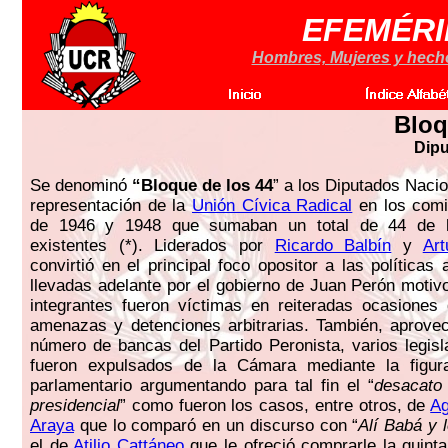
EFEMÉRI
Hombres, Mujeres y hechos
Bloq
Dipu
Se denominó
“Bloque de los 44
” a los Diputados Naci
representación de la
Unión Cívica Radical
en los comic
de 1946 y 1948 que sumaban un total de 44 de 
existentes (*). Liderados por
Ricardo Balbín
y
Art
convirtió en el principal foco opositor a las políticas
llevadas adelante por el gobierno de Juan Perón motivo
integrantes fueron víctimas en reiteradas ocasiones
amenazas y detenciones arbitrarias. También, aprove
número de bancas del Partido Peronista, varios legisl
fueron expulsados de la Cámara mediante la figur
parlamentario argumentando para tal fin el “
desacato 
presidencial
” como fueron los casos, entre otros, de
Ag
Araya
que lo comparó en un discurso con “
Alí Babá y 
el de
Atilio Cattáneo
que le ofreció comprarle la quint