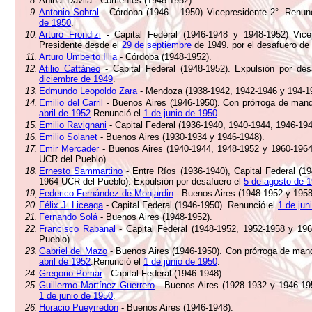
8.
Anibal Dávila - Corrientes (1948-1952).
9.
Antonio Sobral
- Córdoba (1946 – 1950) Vicepresidente 2°. Renun
de 1950
.
10.
Arturo Frondizi
- Capital Federal (1946-1948 y 1948-1952) Vice
Presidente desde el
29 de septiembre
de 1949. por el desafuero de
11.
Arturo Umberto Illia
- Córdoba (1948-1952).
12.
Atilio Cattáneo
- Capital Federal (1948-1952). Expulsión por de
diciembre de 1949
.
13.
Edmundo Leopoldo Zara
- Mendoza (1938-1942, 1942-1946 y 194-1
14.
Emilio del Carril
- Buenos Aires (1946-1950). Con prórroga de man
abril de 1952
.Renunció el
1 de junio de 1950
.
15.
Emilio Ravignani
- Capital Federal (1936-1940, 1940-1944, 1946-19
16.
Emilio Solanet
- Buenos Aires (1930-1934 y 1946-1948).
17.
Emir Mercader
- Buenos Aires (1940-1944, 1948-1952 y 1960-1964
UCR del Pueblo).
18.
Ernesto Sammartino
- Entre Ríos (1936-1940), Capital Federal (1
1964 UCR del Pueblo). Expulsión por desafuero el
5 de agosto de 
19,
Federico Fernández de Monjardin
- Buenos Aires (1948-1952 y 195
20.
Félix J. Liceaga
- Capital Federal (1946-1950). Renunció el
1 de jun
21.
Fernando Solá
- Buenos Aires (1948-1952).
22.
Francisco Rabanal
- Capital Federal (1948-1952, 1952-1958 y 19
Pueblo).
23.
Gabriel del Mazo
- Buenos Aires (1946-1950). Con prórroga de man
abril de 1952
.Renunció el
1 de junio de 1950
.
24.
Gregorio Pomar
- Capital Federal (1946-1948).
25.
Guillermo Martínez Guerrero
- Buenos Aires (1928-1932 y 1946-195
1 de junio de 1950
.
26.
Horacio Pueyrredón
- Buenos Aires (1946-1948).