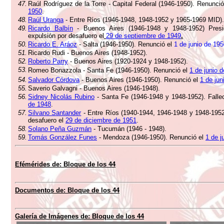
47.
Raúl Rodríguez de la Torre - Capital Federal (1946-1950). Renunci
1950
.
48.
Raúl Uranga
- Entre Ríos (1946-1948, 1948-1952 y 1965-1969 MID).
49.
Ricardo Balbín
- Buenos Aires (1946-1948 y 1948-1952) Presi
expulsión por desafuero el
29 de septiembre de 1949
.
50.
Ricardo E. Aráoz
- Salta (1946-1950). Renunció el
1 de junio de 19
51.
Ricardo Rudi - Buenos Aires (1948-1952).
52.
Roberto Parry
- Buenos Aires (1920-1924 y 1948-1952).
53.
Romeo Bonazzola - Santa Fe (1946-1950). Renunció el
1 de junio 
54.
Salvador Córdova
- Buenos Aires (1946-1950). Renunció el
1 de jun
55.
Saverio Galvagni - Buenos Aires (1946-1948).
56.
Sidney Nicolás Rubino
- Santa Fe (1946-1948 y 1948-1952). Falle
de 1948
.
57.
Silvano Santander
- Entre Ríos (1940-1944, 1946-1948 y 1948-1952
desafuero el
29 de diciembre de 1951
.
58.
Solano Peña Guzmán
- Tucumán (1946 - 1948).
59.
Tomás González Funes
- Mendoza (1946-1950). Renunció el
1 de j
Efémérides de:
Bloque de los 44
Documentos de:
Bloque de los 44
Galería de Imágenes de:
Bloque de los 44