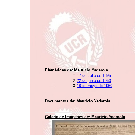
Efémérides de:
Mauricio Yadarola
1.
17 de Julio de 1895
2.
22 de junio de 1950
3.
16 de mayo de 1960
Documentos de:
Mauricio Yadarola
Galería de Imágenes de:
Mauricio Yadarola