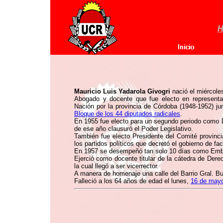
H
Mauricio Luis Yadarola Givogri
nació el miércole
Abogado y docente que fue electo en represent
Nación por la provincia de Córdoba (1948-1952) ju
Bloque de los 44 diputados radicales
.
En 1955 fue electo para un segundo periodo como D
de ese año clausuró el Poder Legislativo.
También fue electo Presidente del Comité provinc
los partidos políticos que decretó el gobierno de fa
En 1957 se desempeñó tan solo 10 días como Emba
Ejerció como docente titular de la cátedra de Der
la cual llegó a ser vicerrector.
A manera de homenaje una calle del Barrio Gral. B
Falleció a los 64 años de edad el lunes,
16 de may