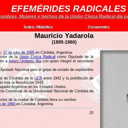
EFEMÉRIDES RADICALES
ombres, Mujeres y hechos de la Unión Cívica Radical día po
Mauricio Yadarola
(
1895-1960)
s,
17 de julio de 1895
en Córdoba, Argentina.
ación de la
Unión Cívica Radical
como Diputado de la
nto a
Arturo Umberto Illia
con quien integró el recordado
iputado Nacional pero el golpe de estado de septiembre
ial de Córdoba de la
UCR
entre 1942 y la prohibición de
cto tras la Revolución 1943.
jador Argentino en los Estados Unidos.
echo Comercial de la Universidad Nacional de Córdoba de
ustos de la ciudad de Córdoba lleva su nombre.
o de 1960
en Córdoba, Argentina.
25