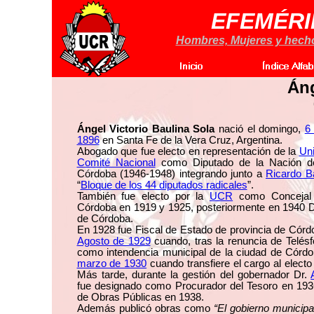
EFEMÉRI
Hombres, Mujeres y hechos
Áng
Ángel Victorio Baulina Sola
nació el domingo,
6
1896
en Santa Fe de la Vera Cruz, Argentina.
Abogado que fue electo en representación de la
Uni
Comité Nacional
como Diputado de la Nación de
Córdoba (1946-1948) integrando junto a
Ricardo B
“
Bloque de los 44 diputados radicales
”.
También fue electo por la
UCR
como Concejal 
Córdoba en 1919 y 1925, posteriormente en 1940 Di
de Córdoba.
En 1928 fue Fiscal de Estado de provincia de Córd
Agosto de 1929
cuando, tras la renuncia de Telés
como intendencia municipal de la ciudad de Córd
marzo de 1930
cuando transfiere el cargo al elect
Más tarde, durante la gestión del gobernador Dr.
fue designado como Procurador del Tesoro en 193
de Obras Públicas en 1938.
Además publicó obras como
“El gobierno municipa