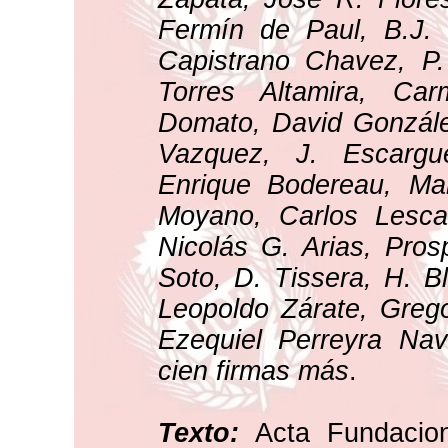
Fermín de Paul, B.J. 
Capistrano Chavez, P.
Torres Altamira, Ca
Domato, David Gonzále
Vazquez, J. Escargue
Enrique Bodereau, Man
Moyano, Carlos Lescan
Nicolás G. Arias, Prosp
Soto, D. Tissera, H. B
Leopoldo Zárate, Grego
Ezequiel Perreyra Nav
cien firmas más
.
Texto:
Acta Fundaciona