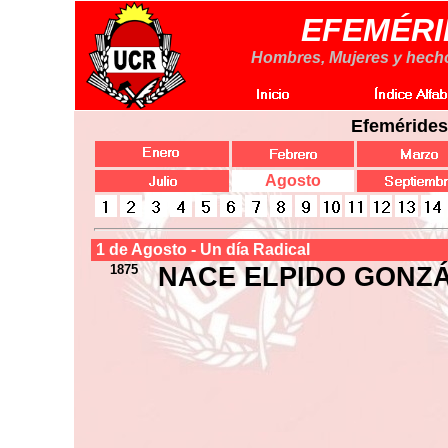
EFEMÉRI
Hombres, Mujeres y hechos
Efemérides
Agosto
1 de Agosto - Un día Radical
1875
NACE ELPIDO GONZ