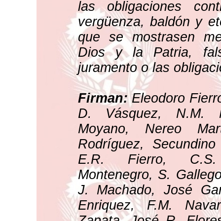
las obligaciones con
vergüenza, baldón y et
que se mostrasen me
Dios y la Patria, fa
juramento o las obligac
Firman:
Eleodoro Fierr
D. Vásquez, N.M. M
Moyano, Nereo Mart
Rodríguez, Secundino 
E.R. Fierro, C.S.
Montenegro, S. Gallego
J. Machado, José Garc
Enriquez, F.M. Navar
Zapata, José R. Flore