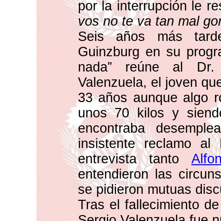
por la interrupción le r
vos no te va tan mal gor
Seis años más tarde
Guinzburg en su progra
nada” reúne al Dr
Valenzuela, el joven qu
33 años aunque algo r
unos 70 kilos y siend
encontraba desemple
insistente reclamo al 
entrevista tanto
Alfo
entendieron las circun
se pidieron mutuas disc
Tras el fallecimiento d
Sergio Valenzuela fue 