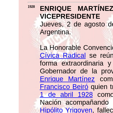
1928
ENRIQUE MARTÍNE
VICEPRESIDENTE
Jueves, 2 de agosto d
Argentina.
La Honorable Convenci
Cívica Radical
se reún
forma extraordinaria 
Gobernador de la prov
Enrique Martínez
como
Francisco Beiró
quien t
1 de abril 1928
como 
Nación acompañando 
Hipólito Yrigoyen
, fall