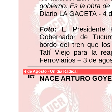
gobierno. Es la obra de
Diario LA GACETA - 4 d
Foto:
El Presidente R
Gobernador de Tucum
bordo del tren que los 
Tafí Viejo para la rea
Ferroviarios – 3 de ago
4 de
Agosto
- Un día Radical
1877
NACE ARTURO GOY