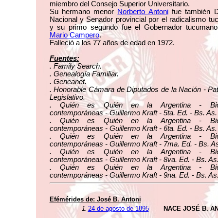
miembro del Consejo Superior Universitario.
Su hermano menor
Norberto Antoni
fue también D
Nacional y Senador provincial por el radicalismo 
y su primo segundo fue el Gobernador tucuman
Mario Campero
.
Falleció a los 77 años de edad en 1972.
Fuentes:
. Family Search.
. Genealogía Familiar.
. Geneanet.
. Honorable Cámara de Diputados de la Nación - Pa
Legislativo.
. Quién es Quién en la Argentina - Biog
contemporáneas - Guillermo Kraft - 5ta. Ed. - Bs. As.
. Quién es Quién en la Argentina - Biog
contemporáneas - Guillermo Kraft - 6ta. Ed. - Bs. As.
. Quién es Quién en la Argentina - Biog
contemporáneas - Guillermo Kraft - 7ma. Ed. - Bs. As
. Quién es Quién en la Argentina - Biog
contemporáneas - Guillermo Kraft - 8va. Ed. - Bs. As
. Quién es Quién en la Argentina - Biog
contemporáneas - Guillermo Kraft - 9na. Ed. - Bs. As
Efémérides de: José B. Antoni
1.
24 de agosto de 1895
NACE JOSÉ B. A