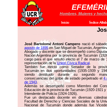
EFEMÉRI
Hombres, Mujeres y hechos
Jos
José Bartolomé Antoni Campero
nació el sábad
agosto de 1895
en San Miguel de Tucumán, Argentin
Abogado y docente que se desempeñó como Diputad
Nación Argentina por la provincia de Tucumán (192
cargo para el que resultó electo el 7 de marzo de
representación de la
Unión Cívica Radical
.
También fue electo como Senador de la provi
Tucumán en dos oportunidades (1935-1939 y 194
siendo destituido durante su segundo man
consecuencias del golpe de estado perpetrado el
4 
de 1943
.
Además se desempeñó como Miembro del Cons
Educación de la provincia de Tucumán (1920-1921 y
Intendente de Policía (1924-1926).
Fue un destacado docente en diversas cátedra
Facultad de Derecho y Ciencias Sociales de la Uni
Nacional de Tucumán donde además fue Viced