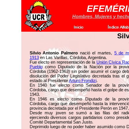
EFEMÉRI
Hombres, Mujeres y hechos
Sil
Silvio Antonio Palmero
nació el martes,
5 de m
1913
en Las Varillas, Córdoba, Argentina.
Fue electo en representación de la
Unión Cívica Rad
Pueblo
como Diputado de la Nación por la provi
Córdoba (1962-1963) sin poder asumir el cargo deb
disolución del Poder Legislativo decretada tras el 
estado al Presidente
Arturo Frondizi
.
En 1940 fue electo como Senador de la provi
Córdoba, cargo que desempeñó hasta el golpe de es
1943.
En 1946 es electo como Diputado de la provi
Córdoba, cargo que desempeñó hasta la intervenció
provincia decretada por el Presidente Perón en 1947.
Desde muy joven se sumó a las filas del radi
ejerciendo diversos cargos partidarios como presid
Comité Departamental San Justo.
Deprimido luego de no poder haber asumido como D