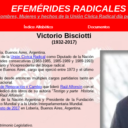
EFEMÉRIDES RADICALES
ombres, Mujeres y hechos de la Unión Cívica Radical día po
Victorio Bisciotti
(1932-2017)
a, Buenos Aires, Argentina.
n de la
Unión Cívica Radical
como Diputado de la Nación
idades consecutivas (1983-1985, 1985-1989 y 1989-1993)
o y Vicepresidente del bloque radical.
 Buenos Aires, cargo que ejerció entre 1973 y el último
.
o desde entonces múltiples cargos partidarios tanto en
acional.
 de Renovación y Cambio
que lideró
Raúl Alfonsín
con el
edicó dos libros de su autoría “
Testigo y parte Historia
Raúl Alfonsín
”.
e la Nación Argentina y Presidente de la Fundación
o Mundial y a la Unión Interparlamentaria Mundial.
osto de 2017
en Lobería, Buenos Aires, Argentina.
rimonio Legislativo.