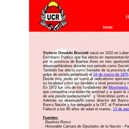
H
Victorio Osvaldo Bisciotti
nació en 1932 en Loberí
Escribano Público que fue electo en representació
por la provincia de Buenos Aires en tres oportun
desempeñándose durante ese periodo como Secretari
También fue electo como Senador de la provincia de
golpe de estado perpetrado el
24 de marzo de 1976
Desde muy joven se sumó al radicalismo ejerciend
su localidad como así también a nivel provincial y n
En 1972 fue uno de los fundadores del
Movimiento
que compartía una estrecha amistad y a quien le d
de una pasión parlamentaria
”, y “
Anécdotas junto a 
Además se desempeñó como director del Banco d
Banco Nación y fue delegado a la OIT, al Parlament
Falleció a los 85 años de edad el martes,
13 de ag
Fuentes:
. Bautista Ronco
. Honorable Cámara de Diputados de la Nación - Pat