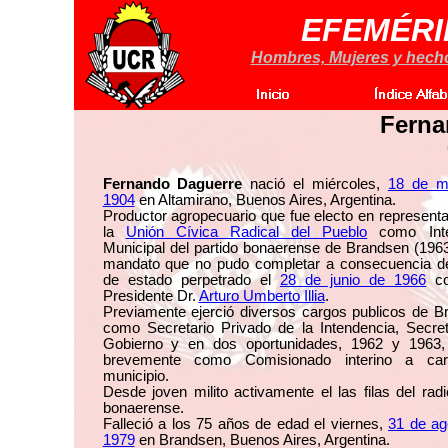
EFEMÉRI
Hombres, Mujeres y hechos
Ferna
Fernando Daguerre
nació el miércoles,
18 de m
1904
en Altamirano, Buenos Aires, Argentina.
Productor agropecuario que fue electo en represent
la
Unión Cívica Radical del Pueblo
como Inte
Municipal del partido bonaerense de Brandsen (196
mandato que no pudo completar a consecuencia de
de estado perpetrado el
28 de junio de 1966
co
Presidente Dr.
Arturo Umberto Illia
.
Previamente ejerció diversos cargos publicos de B
como Secretario Privado de la Intendencia, Secret
Gobierno y en dos oportunidades, 1962 y 1963, 
brevemente como Comisionado interino a car
municipio.
Desde joven milito activamente el las filas del rad
bonaerense.
Falleció a los 75 años de edad el viernes,
31 de ag
1979
en Brandsen, Buenos Aires, Argentina.