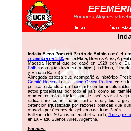
EFEMÉRI
Hombres, Mujeres y hechos
Inda
Indalia Elena Ponzetti Perrin de Balbín
nació el lun
noviembre de 1899
en La Plata, Buenos Aires, Argenti
Maestra Normal que se casó en 1928 con el Dr
Balbín
con quien tuvo cuatro hijos (Lia Elena, Ricardo
y Enrique Balbin).
Abnegada esposa que acompañó al histórico Presid
Comité Nacional
de la
Unión Cívica Radical
en su lar
político, estando a su lado tanto en los incalculables
actos proselitistas por todo el país como así tambi
momentos más difíciles que le tocó vivir al viejo 
radicalismo como fueron, entre otros, los largos
detención injustificada por razones políticas que suf
mayoría por órdenes del gobierno de Juan Perón.
Falleció a los 90 años de edad el sábado,
4 de agost
en La Plata, Buenos Aires, Argentina.
Fuentes: