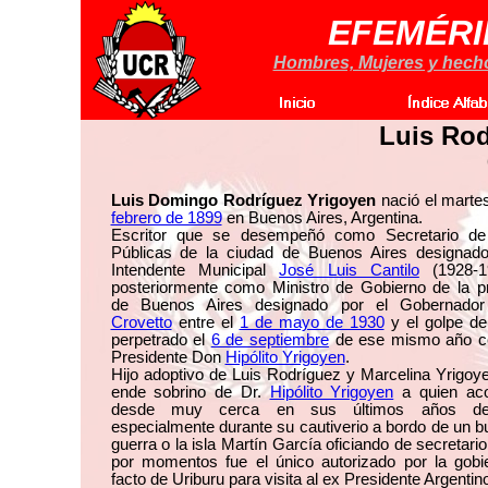
EFEMÉRI
Hombres, Mujeres y hechos
Luis Rod
Luis Domingo Rodríguez Yrigoyen
nació el marte
febrero de 1899
en Buenos Aires, Argentina.
Escritor que se desempeñó como Secretario d
Públicas de la ciudad de Buenos Aires designado
Intendente Municipal
José Luis Cantilo
(1928-1
posteriormente como Ministro de Gobierno de la pr
de Buenos Aires designado por el Gobernad
Crovetto
entre el
1 de mayo de 1930
y el golpe de
perpetrado el
6 de septiembre
de ese mismo año co
Presidente Don
Hipólito Yrigoyen
.
Hijo adoptivo de Luis Rodríguez y Marcelina Yrigoy
ende sobrino de Dr.
Hipólito Yrigoyen
a quien ac
desde muy cerca en sus últimos años de
especialmente durante su cautiverio a bordo de un 
guerra o la isla Martín García oficiando de secretari
por momentos fue el único autorizado por la gobi
facto de Uriburu para visita al ex Presidente Argentin