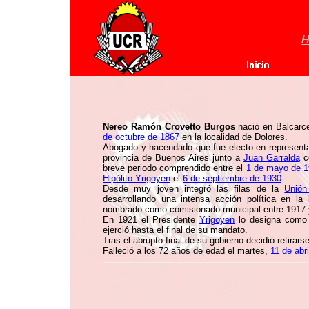
H
Nereo Ramón Crovetto Burgos
nació en Balcarce
de octubre de 1867
en la localidad de Dolores.
Abogado y hacendado que fue electo en represent
provincia de Buenos Aires junto a
Juan Garralda
co
breve periodo comprendido entre el
1 de mayo de 
Hipólito Yrigoyen
el
6 de septiembre de 1930
.
Desde muy joven integró las filas de la
Unió
desarrollando una intensa acción política en la
nombrado como comisionado municipal entre 1917 
En 1921 el Presidente
Yrigoyen
lo designa como 
ejerció hasta el final de su mandato.
Tras el abrupto final de su gobierno decidió retirars
Falleció a los 72 años de edad el martes,
11 de abr