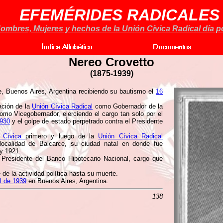
EFEMÉRIDES RADICALES
ombres, Mujeres y hechos de la Unión Cívica Radical día po
Nereo Crovetto
(
1875-1939)
, Buenos Aires, Argentina recibiendo su bautismo el
16
ación de la
Unión Cívica Radical
como Gobernador de la
mo Vicegobernador, ejerciendo el cargo tan solo por el
1930
y el golpe de estado perpetrado contra el Presidente
n Cívica
primero y luego de la
Unión Cívica Radical
 localidad de Balcarce, su ciudad natal en donde fue
y 1921.
Presidente del Banco Hipotecario Nacional, cargo que
e de la actividad política hasta su muerte.
il de 1939
en Buenos Aires, Argentina.
138