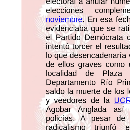
electoral a anular num
elecciones comple
noviembre
. En esa fec
evidenciaba que se ratifi
el Partido Demócrata c
intentó torcer el result
lo que desencadenaría v
de ellos graves como el
localidad de Plaza
Departamento Río Pri
saldo la muerte de los l
y veedores de la
UC
Agobar Anglada así
policías. A pesar de 
radicalismo triunfó 