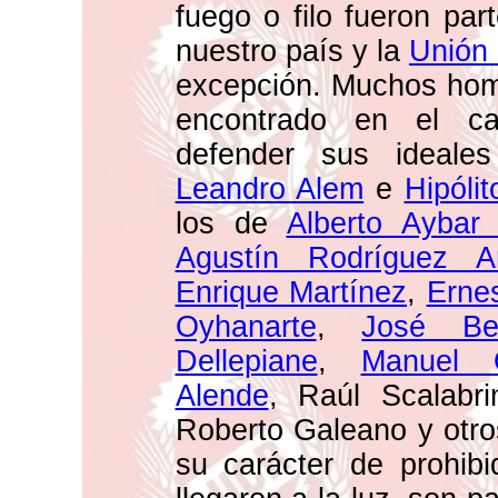
fuego o filo fueron part
nuestro país y la
Unión 
excepción. Muchos homb
encontrado en el c
defender sus ideale
Leandro Alem
e
Hipóli
los de
Alberto Aybar
Agustín Rodríguez A
Enrique Martínez
,
Erne
Oyhanarte
,
José Be
Dellepiane
,
Manuel 
Alende
, Raúl Scalabri
Roberto Galeano y otr
su carácter de prohib