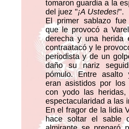
tomaron guardia a la es
del juez "
¡A Ustedes!
".
El primer sablazo fu
que le provocó a Varel
derecha y una herida 
contraatacó y le provoc
periodista y de un golp
daño su nariz segui
pómulo. Entre asalto y
eran asistidos por los
con yodo las heridas,
espectacularidad a las
En el fragor de la lidia 
hace soltar el sable 
almirante se preparó p