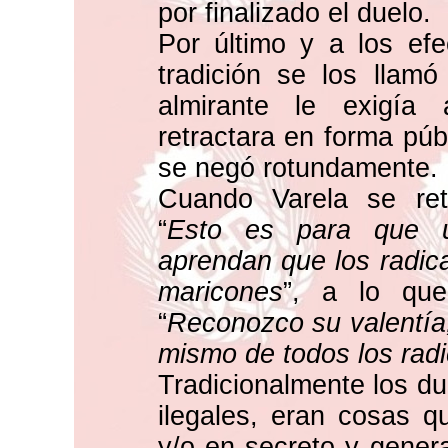
por finalizado el duelo.
Por último y a los efe
tradición se los llamó 
almirante le exigía 
retractara en forma públ
se negó rotundamente.
Cuando Varela se ret
“
Esto es para que us
aprendan que los radic
maricones
”, a lo que 
“
Reconozco su valentía,
mismo de todos los radi
Tradicionalmente los du
ilegales, eran cosas q
y/o en secreto y gener