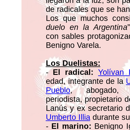
llegaron a la luz, son p
de radicales que se han
Los que muchos cons
duelo en la Argentina
con sables protagoniz
Benigno Varela.
Los Duelistas:
-
El radical:
Yolívan B
edad, integrante de la
U
Pueblo
, abogado, e
periodista, propietario de
Lanús y ex secretario d
Umberto Illia
durante su
-
El marino:
Benigno Ig