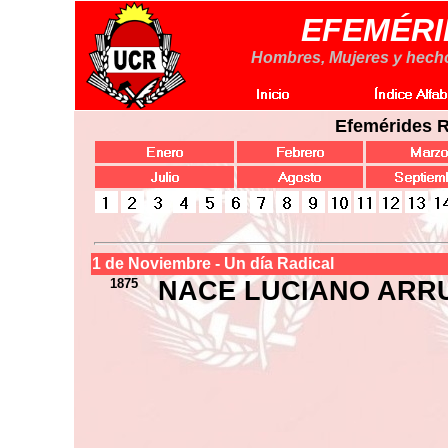
EFEMÉRI
Hombres, Mujeres y hechos
Efemérides R
1 de Noviembre - Un día Radical
1875
NACE LUCIANO ARR