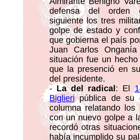
Almirante Benigno Vare
defensa del orden co
siguiente los tres mili
golpe de estado y conf
que gobierna el país por
Juan Carlos Onganí
situación fue un hecho
que la presenció en su
del presidente.
-
La del radical
: El
1
Biglieri
pública de su d
columna relatando los
con un nuevo golpe a l
recordó otras situacion
había incumplido su pal