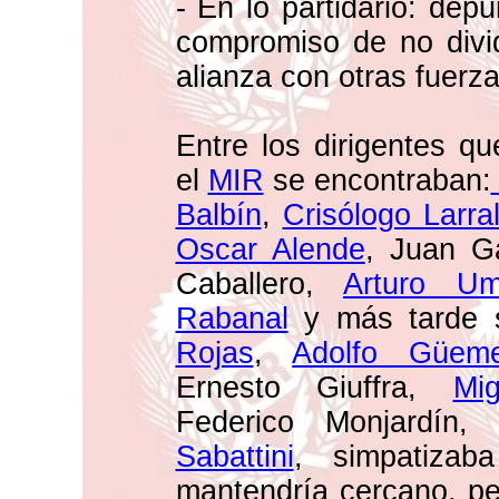
- En lo partidario: dep
compromiso de no divid
alianza con otras fuerza
Entre los dirigentes qu
el
MIR
se encontraban:
Balbín
,
Crisólogo Larra
Oscar Alende
, Juan G
Caballero,
Arturo Umb
Rabanal
y más tarde s
Rojas
,
Adolfo Güem
Ernesto Giuffra,
Mi
Federico Monjardín,
Sabattini
, simpatiza
mantendría cercano, p