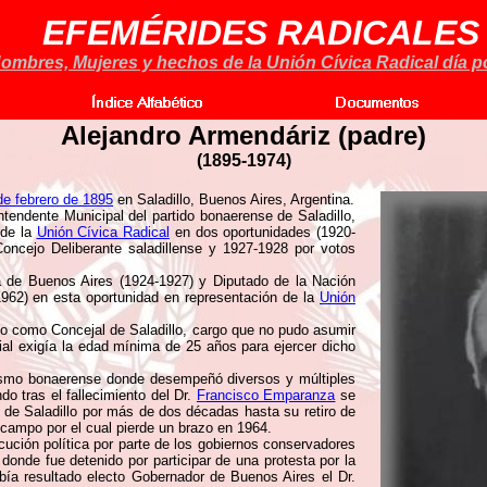
EFEMÉRIDES RADICALES
ombres, Mujeres y hechos de la Unión Cívica Radical día po
Alejandro Armendáriz (padre)
(1895-1974)
de febrero de 1895
en Saladillo, Buenos Aires, Argentina.
endente Municipal del partido bonaerense de Saladillo,
 de la
Unión Cívica Radical
en dos oportunidades (1920-
ncejo Deliberante saladillense y 1927-1928 por votos
a de Buenos Aires (1924-1927) y Diputado de la Nación
1962) en esta oportunidad en representación de la
Unión
to como Concejal de Saladillo, cargo que no pudo asumir
ial exigía la edad mínima de 25 años para ejercer dicho
alismo bonaerense donde desempeñó diversos y múltiples
o tras el fallecimiento del Dr.
Francisco Emparanza
se
o de Saladillo por más de dos décadas hasta su retiro de
l campo por el cual pierde un brazo en 1964.
cución política por parte de los gobiernos conservadores
donde fue detenido por participar de una protesta por la
bía resultado electo Gobernador de Buenos Aires el Dr.