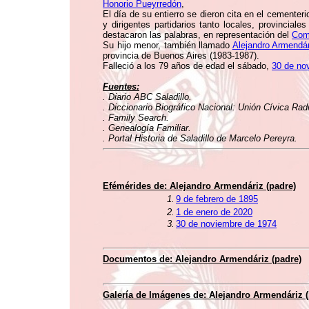
Honorio Pueyrredón
,
El día de su entierro se dieron cita en el cementer
y dirigentes partidarios tanto locales, provincia
destacaron las palabras, en representación del
Com
Su hijo menor, también llamado
Alejandro Armendár
provincia de Buenos Aires (1983-1987).
Falleció a los 79 años de edad el sábado,
30 de no
Fuentes:
. Diario ABC Saladillo.
. Diccionario Biográfico Nacional: Unión Cívica Rad
. Family Search.
. Genealogía Familiar.
. Portal Historia de Saladillo de Marcelo Pereyra.
Efémérides de: Alejandro Armendáriz (padre)
1.
9 de febrero de 1895
2.
1 de enero de 2020
3.
30 de noviembre de 1974
Documentos de: Alejandro Armendáriz (padre)
Galería de Imágenes de: Alejandro Armendáriz (