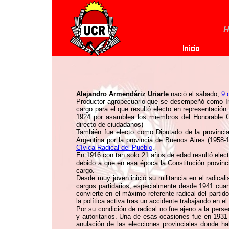
H
Alejandro Armendáriz Uriarte
nació el sábado,
9 
Productor agropecuario que se desempeñó como Int
cargo para el que resultó electo en representación
1924 por asamblea los miembros del Honorable Co
directo de ciudadanos)
También fue electo como Diputado de la provinci
Argentina por la provincia de Buenos Aires (1958-
Cívica Radical del Pueblo
.
En 1916 con tan solo 21 años de edad resultó elec
debido a que en esa época la Constitución provinc
cargo.
Desde muy joven inició su militancia en el radic
cargos partidarios, especialmente desde 1941 cuand
convierte en el máximo referente radical del partid
la política activa tras un accidente trabajando en e
Por su condición de radical no fue ajeno a la perse
y autoritarios. Una de esas ocasiones fue en 1931 
anulación de las elecciones provinciales donde ha