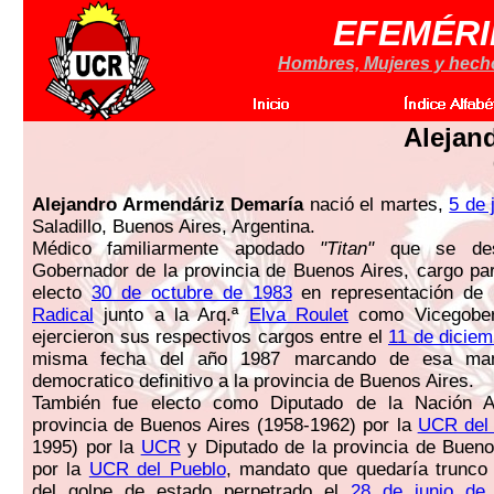
EFEMÉRI
Hombres, Mujeres y hechos
Alejan
Alejandro Armendáriz Demaría
nació el martes,
5 de 
Saladillo, Buenos Aires, Argentina.
Médico familiarmente apodado
"Titan"
que se de
Gobernador de la provincia de Buenos Aires, cargo par
electo
30 de octubre de 1983
en representación de
Radical
junto a la Arq.ª
Elva Roulet
como Vicegober
ejercieron sus respectivos cargos entre el
11 de diciem
misma fecha del año 1987 marcando de esa mane
democratico definitivo a la provincia de Buenos Aires.
También fue electo como Diputado de la Nación Ar
provincia de Buenos Aires (1958-1962) por la
UCR del 
1995) por la
UCR
y Diputado de la provincia de Bueno
por la
UCR del Pueblo
, mandato que quedaría trunco
del golpe de estado perpetrado el
28 de junio de