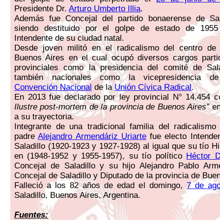
Presidente Dr.
Arturo Umberto Illia
.
Además fue Concejal del partido bonaerense de Sal
siendo destituido por el golpe de estado de 1955
Intendente de su ciudad natal.
Desde joven militó en el radicalismo del centro de 
Buenos Aires en el cual ocupó diversos cargos parti
provinciales como la presidencia del comité de Sal
también nacionales como la vicepresidencia de
Convención Nacional
de la
Unión Cívica Radical
.
En 2013 fue declarado por ley provincial N° 14.454
Ilustre post-mortem de la provincia de Buenos Aires”
en
a su trayectoria.
Integrante de una tradicional familia del radicalism
padre
Alejandro Armendáriz Uriarte
fue electo Intende
Saladillo (1920-1923 y 1927-1928) al igual que su tío H
en (1948-1952 y 1955-1957), su tío político
Héctor 
Concejal de Saladillo y su hijo Alejandro Pablo Arm
Concejal de Saladillo y Diputado de la provincia de Bue
Falleció a los 82 años de edad el domingo,
7 de ag
Saladillo, Buenos Aires, Argentina.
Fuentes: