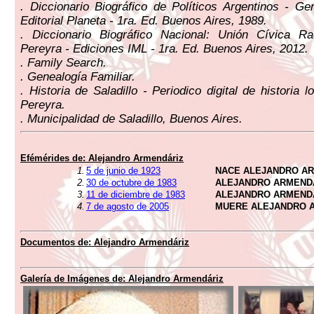
. Diccionario Biográfico de Políticos Argentinos - G
Editorial Planeta - 1ra. Ed. Buenos Aires, 1989.
. Diccionario Biográfico Nacional: Unión Cívica Ra
Pereyra - Ediciones IML - 1ra. Ed. Buenos Aires, 2012.
. Family Search.
. Genealogía Familiar.
. Historia de Saladillo - Periodico digital de historia 
Pereyra.
. Municipalidad de Saladillo, Buenos Aires.
Efémérides de:
Alejandro Armendáriz
1.
5 de junio de 1923
NACE ALEJANDRO A
2.
30 de octubre de 1983
ALEJANDRO ARMENDÁ
3.
11 de diciembre de 1983
ALEJANDRO ARMEND
4.
7 de agosto de 2005
MUERE ALEJANDRO 
Documentos de:
Alejandro Armendáriz
Galería de Imágenes de:
Alejandro Armendáriz