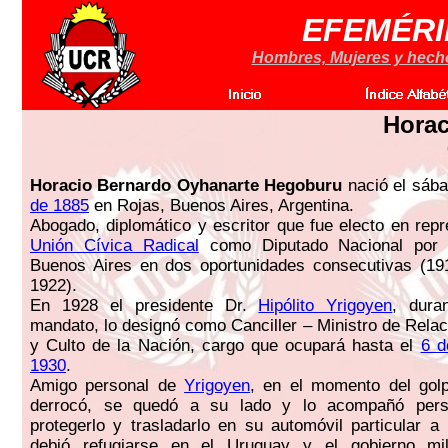
EFEMÉRI
Hombres, Mujeres y hechos
Horac
Horacio Bernardo Oyhanarte Hegoburu
nació el sáb
de 1885
en Rojas, Buenos Aires, Argentina.
Abogado, diplomático y escritor que fue electo en repr
Unión Cívica Radical
como Diputado Nacional por l
Buenos Aires en dos oportunidades consecutivas (19
1922).
En 1928 el presidente Dr.
Hipólito Yrigoyen
, dura
mandato, lo designó como Canciller – Ministro de Relac
y Culto de la Nación, cargo que ocupará hasta el
6 d
1930
.
Amigo personal de
Yrigoyen
, en el momento del golp
derrocó, se quedó a su lado y lo acompañó pers
protegerlo y trasladarlo en su automóvil particular a
debió refugiarse en el Uruguay y el gobierno mili