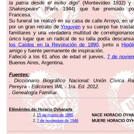
la patria desde el exilio digo
” (Montevideo 1932) y 
Shakespeare
” (París 1944) que fue premiado po
Francesa.
Su funeral se realizó en su casa de calle Arroyo, en u
por un gran retrato de
Yrigoyen
y su cuerpo fue trasla
familiares y una verdadera multitud de correligionario
único lugar que un radical de su talla podía descansa
los Caídos en la Revolución de 1890
, junto a
Hipól
amigo y fuente permanente de inspiración.
Falleció a los 61 años de edad el jueves,
7 de novie
Buenos Aires, Argentina.
Fuentes:
. Diccionario Biográfico Nacional: Unión Cívica Ra
Pereyra - Ediciones IML - 1ra. Ed. 2012.
. Genealogía Familiar.
Efémérides de:
Horacio Oyhanarte
1.
15 de marzo de 1885
NACE HORACIO OYH
2.
7 de noviembre de 1946
MUERE HORACIO OY