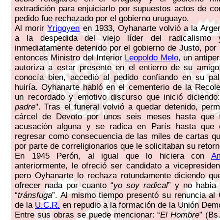
extradición para enjuiciarlo por supuestos actos de co
pedido fue rechazado por el gobierno uruguayo.
Al morir
Yrigoyen
en 1933, Oyhanarte volvió a la Argent
a la despedida del viejo líder del radicalismo 
inmediatamente detenido por el gobierno de Justo, por l
entonces Ministro del Interior
Leopoldo Melo
, un antipe
autoriza a estar presente en el entierro de su amigo
conocía bien, accedió al pedido confiando en su pa
huiría. Oyhanarte habló en el cementerio de la Recol
un recordado y emotivo discurso que inició diciendo:
padre
". Tras el funeral volvió a quedar detenido, per
cárcel de Devoto por unos seis meses hasta que f
acusación alguna y se radica en París hasta que
regresar como consecuencia de las miles de cartas qu
por parte de correligionarios que le solicitaban su retorn
En 1945 Perón, al igual que lo hiciera con
Am
anteriormente, le ofreció ser candidato a vicepresiden
pero Oyhanarte lo rechaza rotundamente diciendo que
ofrecer nada por cuanto “
yo soy radical
” y no había 
“
tránsfuga
”. Al mismo tiempo presentó su renuncia al
de la
U.C.R.
en repudio a la formación de la Unión Demo
Entre sus obras se puede mencionar: “
El Hombre
” (Bs