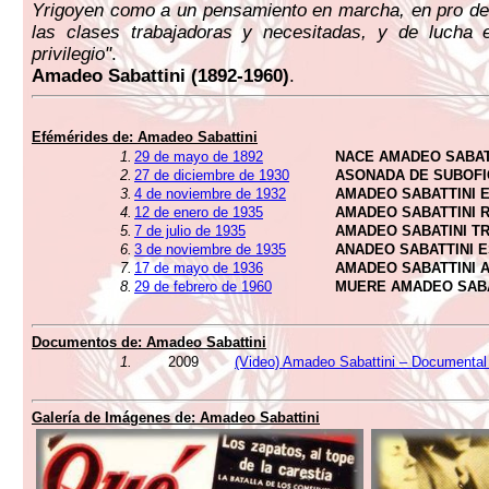
Yrigoyen como a un pensamiento en marcha, en pro de
las clases trabajadoras y necesitadas, y de lucha e
privilegio"
.
Amadeo Sabattini (1892-1960)
.
Efémérides de:
Amadeo Sabattini
1.
29 de mayo de 1892
NACE AMADEO SABAT
2.
27 de diciembre de 1930
ASONADA DE SUBOFI
3.
4 de noviembre de 1932
AMADEO SABATTINI 
4.
12 de enero de 1935
AMADEO SABATTINI R
5.
7 de julio de 1935
AMADEO SABATINI T
6.
3 de noviembre de 1935
ANADEO SABATTINI 
7.
17 de mayo de 1936
AMADEO SABATTINI
8.
29 de febrero de 1960
MUERE AMADEO SABA
Documentos de:
Amadeo Sabattini
1.
2009
(Video) Amadeo Sabattini – Documental
Galería de Imágenes de:
Amadeo Sabattini