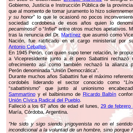
Gobierno, Justicia e Instrucción Pública de la provinci
que al momento de tomar juramento lo hizo solemnemen
y su honor
” lo que le ocasionó no pocos inconveniente
sociedad cordobesa de esos años quien lo denomi
pecaminoso
” o “
Infiel
” entre otros muchos apelativos. 
tras la renuncia del Dr.
Martínez
que asumió como Vicep
Nación, fue ratificado en el cargo ministerial por
Antonio Ceballos
.
En 1945 Perón, con quien supo tener relación, le propu
a Vicepresidente junto a él pero Sabattini rechazó 
ofrecimiento así como también rechazó la alianza p
Perón denominada “Unión Democrática”.
Durante muchos años Sabattini fue el máximo referente
cordobés liderando el sector conocido como “
Lí
“
sabattinismo
” que junto al unionismo encabez
Sammartino
y el balbinismo de
Ricardo Balbín
confor
Unión Cívica Radical del Pueblo
.
Falleció a los 67 años de edad el lunes,
29 de febrero
María, Córdoba, Argentina.
"He sido y sigo siendo yrigoyenista no en el sentid
incondicional a la voluntad de un hombre, sino porque h