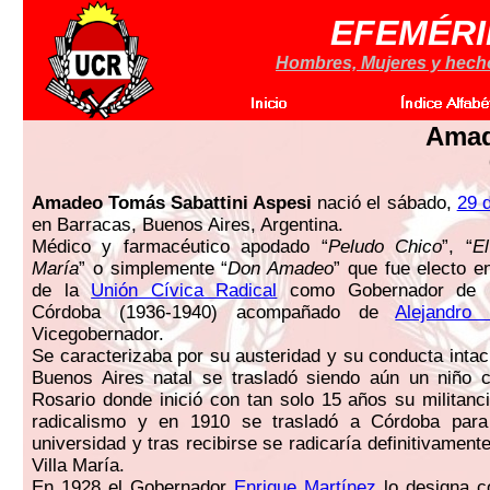
EFEMÉRI
Hombres, Mujeres y hechos
Amad
Amadeo Tomás Sabattini Aspesi
nació el sábado,
29 
en Barracas, Buenos Aires, Argentina.
Médico y farmacéutico apodado “
Peludo Chico
”, “
El
María
” o simplemente “
Don Amadeo
” que fue electo e
de la
Unión Cívica Radical
como Gobernador de l
Córdoba (1936-1940) acompañado de
Alejandro 
Vicegobernador.
Se caracterizaba por su austeridad y su conducta inta
Buenos Aires natal se trasladó siendo aún un niño c
Rosario donde inició con tan solo 15 años su militancia
radicalismo y en 1910 se trasladó a Córdoba para
universidad y tras recibirse se radicaría definitivament
Villa María.
En 1928 el Gobernador
Enrique Martínez
lo designa c