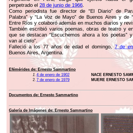
perpetrado el
28 de junio de 1966
.
Como periodista fue director de “El Diario” de Pa
Palabra” y “La Voz de Mayo” de Buenos Aires y de 
Entre Ríos y colaboró además en muchos diarios y revi
También escribió varios poemas, obras de teatro y e
que se destacan “Escuchemos ahora a los poetas” y
van al cielo”.
Falleció a los 77 años de edad el domingo,
7 de en
Buenos Aires, Argentina.
Efémérides de:
Ernesto Sammartino
1.
4 de enero de 1902
NACE ERNESTO SAM
2.
7 de enero de 1979
MUERE ERNESTO SA
Documentos de:
Ernesto Sammartino
Galería de Imágenes de:
Ernesto Sammartino