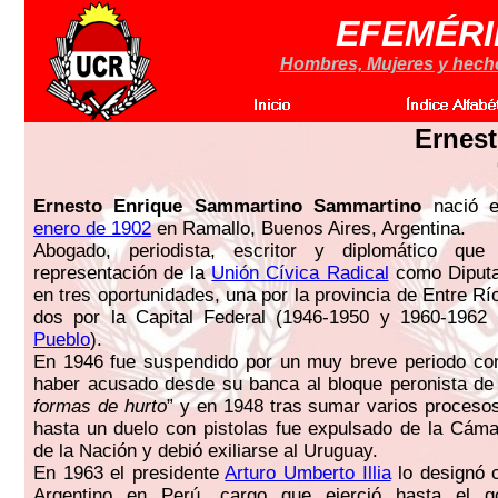
EFEMÉRI
Hombres, Mujeres y hechos
Ernes
Ernesto Enrique Sammartino Sammartino
nació e
enero de 1902
en Ramallo, Buenos Aires, Argentina.
Abogado, periodista, escritor y diplomático que
representación de la
Unión Cívica Radical
como Diputa
en tres oportunidades, una por la provincia de Entre R
dos por la Capital Federal (1946-1950 y 1960-1962
Pueblo
).
En 1946 fue suspendido por un muy breve periodo co
haber acusado desde su banca al bloque peronista de
formas de hurto
” y en 1948 tras sumar varios proceso
hasta un duelo con pistolas fue expulsado de la Cám
de la Nación y debió exiliarse al Uruguay.
En 1963 el presidente
Arturo Umberto Illia
lo designó 
Argentino en Perú, cargo que ejerció hasta el g