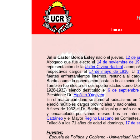
H
Julio Castor Borda Esley
nació el jueves,
12 de j
Abogado que fue electo el
14 de noviembre de 19
representación de la
Unión Cívica Radical
acompañ
respectivos cargos el
17 de mayo de 1916
. El
1
fuertes enfrentamientos internos, renuncia al cargo
Borda asume la gobernación hasta la finalización 
También fue electo en dos oportunidades como Dipu
1928-1932) siendo destituido el
6 de septiembre
Presidente Dr.
Hipólito Yrigoyen
.
En el marco partidario se sumó al radicalismo e
ejerció múltiples cargos provinciales y nacionales.
A fines de 1932 el Dr. Borda, al igual que más de m
y encarcelado por varios meses tras un intent
Cattáneo
y el Mayor
Regino Lascano
en Corrientes.
Falleció a los 71 años de edad el domingo,
17 de s
Fuentes:
. Escuela de Política y Gobierno - Universidad Naci