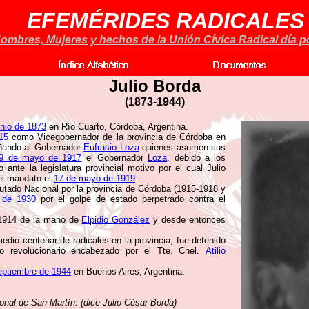
EFEMÉRIDES RADICALES
ombres, Mujeres y hechos de la Unión Cívica Radical día po
Julio Borda
(
1873-1944)
unio de 1873
en Río Cuarto, Córdoba, Argentina.
15
como Vicegobernador de la provincia de Córdoba en
ando al Gobernador
Eufrasio Loza
quienes asumen sus
9 de mayo de 1917
el Gobernador
Loza
, debido a los
 ante la legislatura provincial motivo por el cual Julio
del mandato el
17 de mayo de 1919
.
tado Nacional por la provincia de Córdoba (1915-1918 y
 de 1930
por el golpe de estado perpetrado contra el
n 1914 de la mano de
Elpidio González
y desde entonces
edio centenar de radicales en la provincia, fue detenido
o revolucionario encabezado por el Tte. Cnel.
Atilio
eptiembre de 1944
en Buenos Aires, Argentina.
onal de San Martín. (dice Julio César Borda)