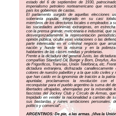
estado del 6 de septiembre de 1930, patrocinado
imperialismo petrolero norteamericano que resuci
país los gobiernos de castas.
El parlamento surgido de aquellas elecciones us
soberanía popular, integrado en su casi totali
miembros de los directorios locales o empleados a s
las sociedades anónimas extranjeras, en estrecha
con la prensa grande, mercenaria e industrial, que s
desvergonzadamente la representación periodístic
opinión pública, oculta esas violaciones o las defie
parte interesada en el criminal negocio que arru
nación y hunde en la miseria y en la pobrez
habitantes de las clases medias y proletarias.
Frente a la dictadura del general Justo, las dictadura
compañías Standard Oil, Bunge y Born, Dreyfus, As
de Frigoríficos, Tranvías, Unión Telefónica, etc. Frent
dictadura extranjera, disfrazada canallescamente
colores de nuestro pabellón y a la que sólo civiles y m
que han caído en la ignominia de traición a la patri
apuntalar, proclamamos la revolución con el
reconquistar para el pueblo argentino la suma del d
libertades ultrajadas, aherrojadas por la miserable l
fascistas del Jockey Club y Círculo de Armas, qu
trepidado en vender la nacionalidad a cambio de sa
sus bastardas y ruines ambiciones personales, d
político y comercial”.
ARGENTINOS: De pie, a las armas. ¡Viva la Unión