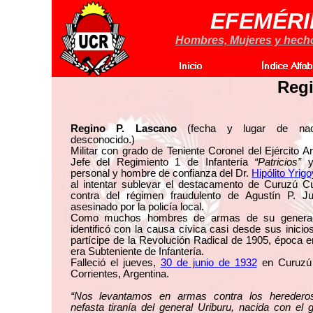
EFEMÉRI
Hombres, Mujeres y hechos
Reg
Regino P. Lascano
(fecha y lugar de naci
desconocido.)
Militar con grado de Teniente Coronel del Ejército Ar
Jefe del Regimiento 1 de Infantería
“Patricios”
y
personal y hombre de confianza del Dr.
Hipólito Yrig
al intentar sublevar el destacamento de Curuzú C
contra del régimen fraudulento de Agustín P. Ju
asesinado por la policía local.
Como muchos hombres de armas de su genera
identificó con la causa cívica casi desde sus inicio
partícipe de la Revolución Radical de 1905, época e
era Subteniente de Infantería.
Falleció el jueves,
30 de junio de 1932
en Curuzú 
Corrientes, Argentina.
“Nos levantamos en armas contra los heredero
nefasta tiranía del general Uriburu, nacida con el 