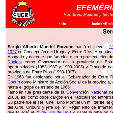
EFEMÉRI
Hombres, Mujeres y hechos
Ser
Sergio Alberto Montiel Forzano
nació el jueves,
2
1927
en Concepción del Uruguay, Entre Ríos, Argentina
Abogado y docente que fue electo en representación d
Radical
como Gobernador de la provincia de Ent
oportunidades (1983-1987 y 1999-2003) y Diputado de
provincia de Entre Ríos (1993-1997).
En 1963 fue designado por el Gobernador de Entre 
Contín
como Ministro de Acción Social de la provincia,
hasta el golpe de estado de 1966.
También fue presidente de la
Convención Nacional
de
2003), así como otros cargos en el radicalismo entrerri
Su padre fue el Tte. Cnel. Lino Montiel un militar fiel al
del Gral. Uriburu y jefe del 9° Regimiento de Infanter
que falleció el
20 de julio de 1931
durante la rebelión 