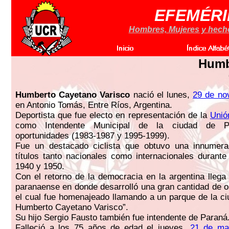
EFEMÉRI
Hombres, Mujeres y hechos
Humb
Humberto Cayetano Varisco
nació el lunes,
29 de no
en Antonio Tomás, Entre Ríos, Argentina.
Deportista que fue electo en representación de la
Unió
como Intendente Municipal de la ciudad de 
oportunidades (1983-1987 y 1995-1999).
Fue un destacado ciclista que obtuvo una innumera
títulos tanto nacionales como internacionales durant
1940 y 1950.
Con el retorno de la democracia en la argentina llega 
paranaense en donde desarrolló una gran cantidad de o
el cual fue homenajeado llamando a un parque de la ci
Humberto Cayetano Varisco”.
Su hijo Sergio Fausto también fue intendente de Paraná
Falleció a los 75 años de edad el jueves,
21 de ma