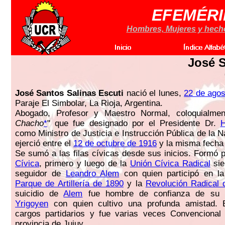
EFEMÉRI
Hombres, Mujeres y hechos
José S
José Santos Salinas Escuti
nació el lunes,
22 de agos
Paraje El Simbolar, La Rioja, Argentina.
Abogado, Profesor y Maestro Normal, coloquialme
Chacho
*
" que fue designado por el Presidente Dr.
H
como Ministro de Justicia e Instrucción Pública de la 
ejerció entre el
12 de octubre de 1916
y la misma fecha
Se sumó a las filas cívicas desde sus inicios. Formó 
Cívica
, primero y luego de la
Unión Cívica Radical
sie
seguidor de
Leandro Alem
con quien participó en l
Parque de Artillería de 1890
y la
Revolución Radical 
suicidio de
Alem
fue hombre de confianza de su 
Yrigoyen
con quien cultivo una profunda amistad. E
cargos partidarios y fue varias veces Convencional 
provincia de Jujuy.