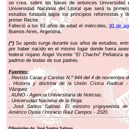
se crea, sobre las bases de entonces Universidad 
Universidad Nacional del Litoral que será la primer
estudios fundada bajos los principios reformistas y d
primer Rector.
Falleció a los 63 años de edad el miércoles,
30 de ag
Buenos Aires, Argentina.
(
*)
Su apodo surge durante sus años de estudios, entr
por haber nacido en el mismo lugar donde fuera asesi
federal riojano Ángel Vicente “
El Chacho
” Peñaloza q
padrino de bodas de sus padres.
Fuentes:
. Revista Caras y Caretas N.º 944 del 4 de noviembre d
. Historia y doctrina de la Unión Cívica Radical 
Vázquez
. AUNO - Agencia Universitaria de Noticias.
. Universidad Nacional de la Rioja.
. José Santos Salinas. El ministro yrigoyenista de
Américo Oyola / Horacio Raúl Campos - 2020.
Efémérides de: José Santos Salinas