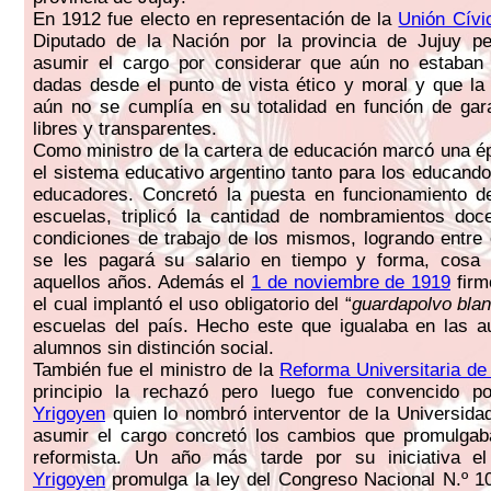
En 1912 fue electo en representación de la
Unión Cívi
Diputado de la Nación por la provincia de Jujuy pe
asumir el cargo por considerar que aún no estaban 
dadas desde el punto de vista ético y moral y que l
aún no se cumplía en su totalidad en función de gar
libres y transparentes.
Como ministro de la cartera de educación marcó una ép
el sistema educativo argentino tanto para los educand
educadores. Concretó la puesta en funcionamiento d
escuelas, triplicó la cantidad de nombramientos doc
condiciones de trabajo de los mismos, logrando entre
se les pagará su salario en tiempo y forma, cosa
aquellos años. Además el
1 de noviembre de 1919
firm
el cual implantó el uso obligatorio del “
guardapolvo bla
escuelas del país. Hecho este que igualaba en las a
alumnos sin distinción social.
También fue el ministro de la
Reforma Universitaria de
principio la rechazó pero luego fue convencido po
Yrigoyen
quien lo nombró interventor de la Universida
asumir el cargo concretó los cambios que promulgab
reformista. Un año más tarde por su iniciativa el
Yrigoyen
promulga la ley del Congreso Nacional N.º 10