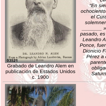
“En sie
ochociento
el Cur
solemnem
_______ » 
pasado, es 
Leandro A
Ponce, fue
Dionicio F
Pérez a 
parent
Grabado de Leandro Alem en
obliga
publicación de Estados Unidos
Saturn
c. 1900