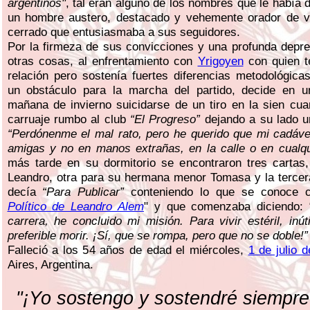
argentinos"
, tal eran alguno de los nombres que le había 
un hombre austero, destacado y vehemente orador de v
cerrado que entusiasmaba a sus seguidores.
Por la firmeza de sus convicciones y una profunda depre
otras cosas, al enfrentamiento con
Yrigoyen
con quien t
relación pero sostenía fuertes diferencias metodológic
un obstáculo para la marcha del partido, decide en un
mañana de invierno suicidarse de un tiro en la sien cu
carruaje rumbo al club
“El Progreso”
dejando a su lado u
“Perdónenme el mal rato, pero he querido que mi cadáv
amigas y no en manos extrañas, en la calle o en cualqui
más tarde en su dormitorio se encontraron tres cartas,
Leandro, otra para su hermana menor Tomasa y la tercer
decía
“Para Publicar”
conteniendo lo que se conoce 
Político de Leandro Alem
" y que comenzaba diciendo: 
carrera, he concluido mi misión. Para vivir estéril, inút
preferible morir. ¡Sí, que se rompa, pero que no se doble!”
Falleció a los 54 años de edad el miércoles,
1 de julio 
Aires, Argentina.
"¡Yo sostengo y sostendré siempre 