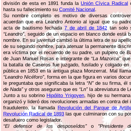
división de esta en 1891 funda la
Unión Cívica Radical
d
hasta su fallecimiento su
Comité Nacional
.
Su nombre completo es motivo de diversas controver
acuerdan que era Leandro Antonio al igual que su padre
acta de bautismo fechada
7 de abril de 1842
tan solo 
“Leandro”
, seguido de un espacio en blanco donde está 
nombre. En su juventud cambió la última letra de su apelli
de su segundo nombre, para atenuar la permanente discri
era víctima por el recuerdo de su padre, un pulpero de Ba
de Juan Manuel Rosas e integrante de
“La Mazorca”
que 
la batalla de Caseros fue juzgado, fusilado y colgado en
pública en 1853 en la antigua plaza Monzerrat. Mal lla
“Leandro Nicéforo”
, forma en la que figura en varios doc
le preguntaba que significaba la letra
“N”
de su firma, él 
de Nada”
y otros aseguran que es
“Ln”
la abreviatura de L
Junto a su sobrino
Hipólito Yrigoyen
, hijo de su hermana
organizó y lideró dos revoluciones armadas en contra del
fraudulento, la llamada
Revolución del Parque de Artill
Revolución Radical de 1893
las que culminaron con su pos
desafuero como legislador.
“El defensor de los desposeídos”
o
"Presidente 