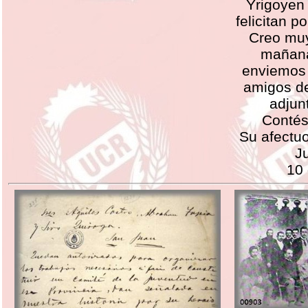
Yrigoyen 
felicitan po
Creo muy
mañana
enviemos 
amigos de
adjun
Contés
Su afectu
Ju
10 