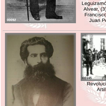
Leguizamón
Alvear, (3
Francisco
Juan Po
Revoluc
Arti