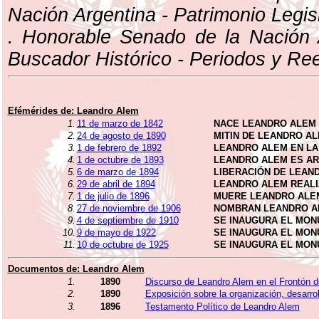
Nación Argentina - Patrimonio Legisl
. Honorable Senado de la Nación 
Buscador Histórico - Periodos y Re
Efémérides de:
Leandro Alem
1.
11 de marzo de 1842
NACE LEANDRO ALEM
2.
24 de agosto de 1890
MITIN DE LEANDRO A
3.
1 de febrero de 1892
LEANDRO ALEM EN LA
4.
1 de octubre de 1893
LEANDRO ALEM ES ARR
5.
6 de marzo de 1894
LIBERACIÓN DE LEAN
6.
29 de abril de 1894
LEANDRO ALEM REALI
7.
1 de julio de 1896
MUERE LEANDRO ALE
8.
27 de noviembre de 1906
NOMBRAN LEANDRO AL
9.
4 de septiembre de 1910
SE INAUGURA EL MON
10.
9 de mayo de 1922
SE INAUGURA EL MON
11.
10 de octubre de 1925
SE INAUGURA EL MON
Documentos de:
Leandro Alem
1.
1890
Discurso de Leandro Alem en el Frontón 
2.
1890
Exposición sobre la organización, desarrol
3.
1896
Testamento Político de Leandro Alem