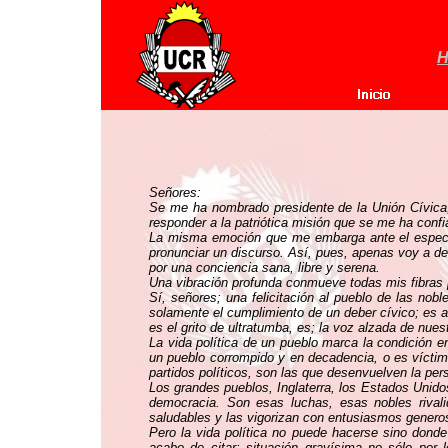
H
Señores:
Se me ha nombrado presidente de la Unión Cívica, y
responder a la patriótica misión que se me ha confi
La misma emoción que me embarga ante el espectá
pronunciar un discurso. Así, pues, apenas voy a de
por una conciencia sana, libre y serena.
Una vibración profunda conmueve todas mis fibras pa
Sí, señores; una felicitación al pueblo de las no
solamente el cumplimiento de un deber cívico; es a
es el grito de ultratumba, es; la voz alzada de n
La vida política de un pueblo marca la condición e
un pueblo corrompido y en decadencia, o es víctim
partidos políticos, son las que desenvuelven la per
Los grandes pueblos, Inglaterra, los Estados Unidos
democracia. Son esas luchas, esas nobles rivali
saludables y las vigorizan con entusiasmos generoso
Pero la vida política no puede hacerse sino dond
acabo de citar; situación gravísima no sólo por l