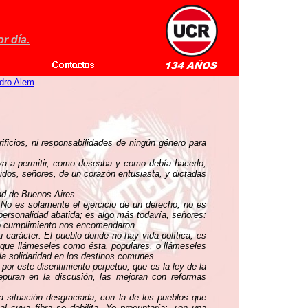
r día.
dro Alem
ificios, ni responsabilidades de ningún género para
a a permitir, como deseaba y como debía hacerlo,
idos, señores, de un corazón entusiasta, y dictadas
dad de Buenos Aires.
. No es solamente el ejercicio de un derecho, no es
 personalidad abatida; es algo más todavía, señores:
yo cumplimiento nos encomendaron.
 carácter. El pueblo donde no hay vida política, es
 que llámeseles como ésta, populares, o llámeseles
 la solidaridad en los destinos comunes.
por este disentimiento perpetuo, que es la ley de la
epuran en la discusión, las mejoran con reformas
 situación desgraciada, con la de los pueblos que
al cuya fibra se debilita. Yo preguntaría: ¿en una