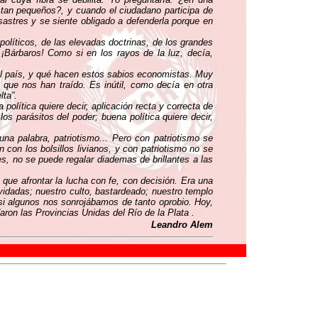
 tan pequeños?, y cuando el ciudadano participa de
desastres y se siente obligado a defenderla porque en
políticos, de las elevadas doctrinas, de los grandes
. ¡Bárbaros! Como si en los rayos de la luz, decía,
 el país, y qué hacen estos sabios economistas. Muy
 que nos han traído. Es inútil, como decía en otra
lta”.
olítica quiere decir, aplicación recta y correcta de
los parásitos del poder; buena política quiere decir,
na palabra, patriotismo... Pero con patriotismo se
n con los bolsillos livianos, y con patriotismo no se
s, no se puede regalar diademas de brillantes a las
que afrontar la lucha con fe, con decisión. Era una
vidadas; nuestro culto, bastardeado; nuestro templo
si algunos nos sonrojábamos de tanto oprobio. Hoy,
ron las Provincias Unidas del Río de la Plata .
Leandro Alem