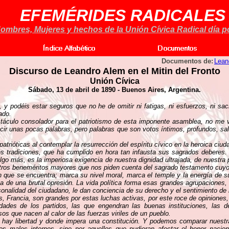
EFEMÉRIDES RADICALES
ombres, Mujeres y hechos de la Unión Cívica Radical día po
Documentos de:
Lean
Discurso de Leandro Alem en el Mitin del Fronto
Unión Cívica
Sábado, 13 de abril de 1890 - Buenos Aires, Argentina.
 podéis estar seguros que no he de omitir ni fatigas, ni esfuerzos, ni sacr
ado.
culo consolador para el patriotismo de esta imponente asamblea, no me v
cir unas pocas palabras, pero palabras que son votos íntimos, profundos, sal
trióticas al contemplar la resurrección del espíritu cívico en la heroica ciu
bles tradiciones, que ha cumplido en hora tan infausta sus sagrados deberes
lgo más, es la imperiosa exigencia de nuestra dignidad ultrajada, de nuestra
uestros beneméritos mayores que nos piden cuenta del sagrado testamento cu
n que se encuentra; marca su nivel moral, marca el temple y la energía de su
a de una brutal opresión. La vida política forma esas grandes agrupaciones,
sonalidad del ciudadano, le dan conciencia de su derecho y el sentimiento de
, Francia, son grandes por estas luchas activas, por este roce de opiniones, 
dades de los partidos, las que engendran las buenas instituciones, las d
s que nacen al calor de las fuerzas viriles de un pueblo.
e hay libertad y donde impera una constitución. Y podemos comparar nuestra
os males internos, sino por aquellos que pudieran afectar el honor nacion