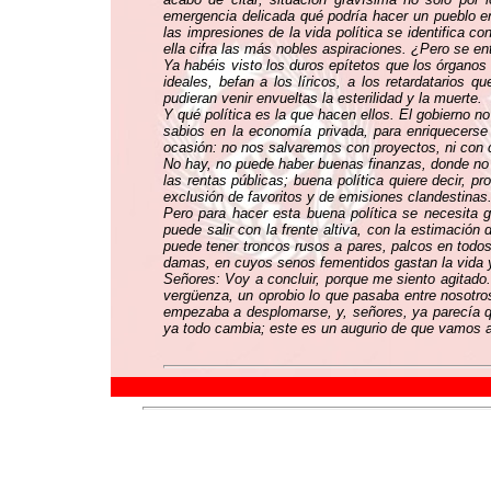
emergencia delicada qué podría hacer un pueblo en
las impresiones de la vida política se identifica c
ella cifra las más nobles aspiraciones. ¿Pero se en
Ya habéis visto los duros epítetos que los órganos 
ideales, befan a los líricos, a los retardatarios 
pudieran venir envueltas la esterilidad y la muerte.
Y qué política es la que hacen ellos. El gobierno 
sabios en la economía privada, para enriquecerse 
ocasión: no nos salvaremos con proyectos, ni con c
No hay, no puede haber buenas finanzas, donde no ha
las rentas públicas; buena política quiere decir, p
exclusión de favoritos y de emisiones clandestinas
Pero para hacer esta buena política se necesita g
puede salir con la frente altiva, con la estimación
puede tener troncos rusos a pares, palcos en todos
damas, en cuyos senos fementidos gastan la vida y la
Señores: Voy a concluir, porque me siento agitado.
vergüenza, un oprobio lo que pasaba entre nosotros
empezaba a desplomarse, y, señores, ya parecía qu
ya todo cambia; este es un augurio de que vamos a 