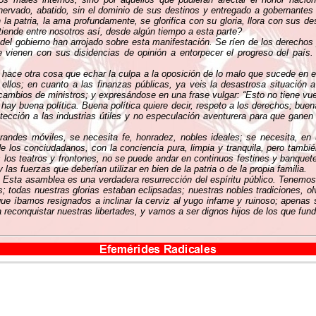
ervado, abatido, sin el dominio de sus destinos y entregado a gobernantes
on la patria, la ama profundamente, se glorifica con su gloria, llora con sus 
tiende entre nosotros así, desde algún tiempo a esta parte?
del gobierno han arrojado sobre esta manifestación. Se ríen de los derechos 
que vienen con sus disidencias de opinión a entorpecer el progreso del país
no hace otra cosa que echar la culpa a la oposición de lo malo que sucede en
ellos; en cuanto a las finanzas públicas, ya veis la desastrosa situación a
ambios de ministros; y expresándose en una frase vulgar: “Esto no tiene vue
y buena política. Buena política quiere decir, respeto a los derechos; buena p
rotección a las industrias útiles y no especulación aventurera para que ganen 
.
randes móviles, se necesita fe, honradez, nobles ideales; se necesita, en u
 de los conciudadanos, con la conciencia pura, limpia y tranquila, pero tambié
 los teatros y frontones, no se puede andar en continuos festines y banquete
s fuerzas que deberían utilizar en bien de la patria o de la propia familia.
 Esta asamblea es una verdadera resurrección del espíritu público. Tenemos 
; todas nuestras glorias estaban eclipsadas; nuestras nobles tradiciones, ol
e íbamos resignados a inclinar la cerviz al yugo infame y ruinoso; apenas 
reconquistar nuestras libertades, y vamos a ser dignos hijos de los que funda