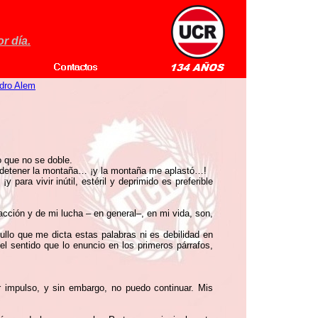
r día.
dro Alem
o que no se doble.
a detener la montaña… ¡y la montaña me aplastó…!
ara vivir inútil, estéril y deprimido es preferible
cción y de mi lucha – en general–, en mi vida, son,
llo que me dicta estas palabras ni es debilidad en
 sentido que lo enuncio en los primeros párrafos,
r impulso, y sin embargo, no puedo continuar. Mis