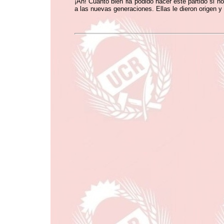
¡Ah! Cuánto bien ha podido hacer este partido si 
a las nuevas generaciones. Ellas le dieron origen 