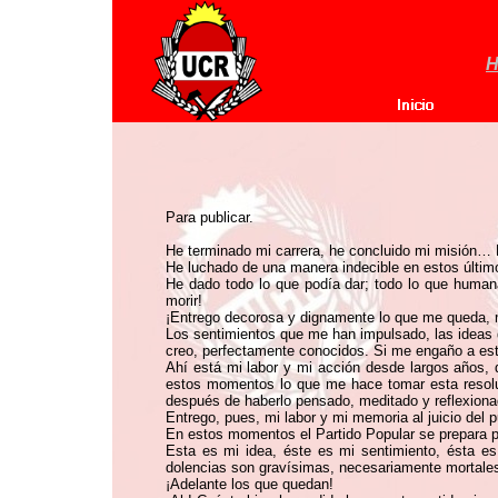
H
Para publicar.
He terminado mi carrera, he concluido mi misión… Par
He luchado de una manera indecible en estos últi
He dado todo lo que podía dar; todo lo que humanam
morir!
¡Entrego decorosa y dignamente lo que me queda, mi
Los sentimientos que me han impulsado, las ideas q
creo, perfectamente conocidos. Si me engaño a este
Ahí está mi labor y mi acción desde largos años, 
estos momentos lo que me hace tomar esta resolu
después de haberlo pensado, meditado y reflexion
Entrego, pues, mi labor y mi memoria al juicio del
En estos momentos el Partido Popular se prepara pa
Esta es mi idea, éste es mi sentimiento, ésta es
dolencias son gravísimas, necesariamente mortale
¡Adelante los que quedan!