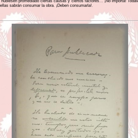
no hubiesen promediado ciertas causas y ciertos factores… ¡No importa! Tod
y ellas sabrán consumar la obra. ¡Deben consumarla!.