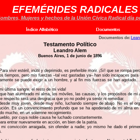
EFEMÉRIDES RADICALES
ombres, Mujeres y hechos de la Unión Cívica Radical día po
Documentos de:
Lean
Testamento Político
Leandro Alem
Buenos Aires, 1 de junio de 1896
a vivir estéril, inútil y deprimido, es preferible morir. ¡Sí! que se rompa per
mos tiempos, pero mis fuerzas –tal vez gastadas ya– han sido incapaces par
ente se puede exigir a un hombre, y al fin mis fuerzas se han agotado… ¡y p
 última sangre, el resto de mi vida!
ue han alumbrado mi alma, los móviles, las causas, y los propósitos de mi a
 respecto será una desgracia que yo no podré ya sentir ni remediar.
desde muy joven, desde muy niño, luchando siempre de abajo. No es el orgu
ción. Es un convencimiento profundo que se ha apoderado de mi alma en el
ado mucho, en un solemne recogimiento.
 pueblo, por cuya noble causa he luchado constantemente.
ra entrar nuevamente en acción, en bien de la patria.
 mi convicción arraigada, sin ofender a nadie; yo mismo he dado el prime
s.