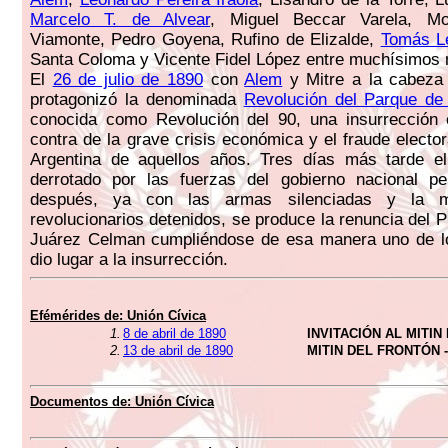
Marcelo T. de Alvear
, Miguel Beccar Varela, M
Viamonte, Pedro Goyena, Rufino de Elizalde,
Tomás L
Santa Coloma y Vicente Fidel López entre muchísimos
El
26 de julio de 1890
con
Alem
y Mitre a la cabeza 
protagonizó la denominada
Revolución del Parque de A
conocida como Revolución del 90, una insurrección c
contra de la grave crisis económica y el fraude elector
Argentina de aquellos años. Tres días más tarde el
derrotado por las fuerzas del gobierno nacional 
después, ya con las armas silenciadas y la m
revolucionarios detenidos, se produce la renuncia del 
Juárez Celman cumpliéndose de esa manera uno de lo
dio lugar a la insurrección.
Efémérides de:
Unión Cívica
1.
8 de abril de 1890
INVITACIÓN AL MITI
2.
13 de abril de 1890
MITIN DEL FRONTÓN -
Documentos de:
Unión Cívica