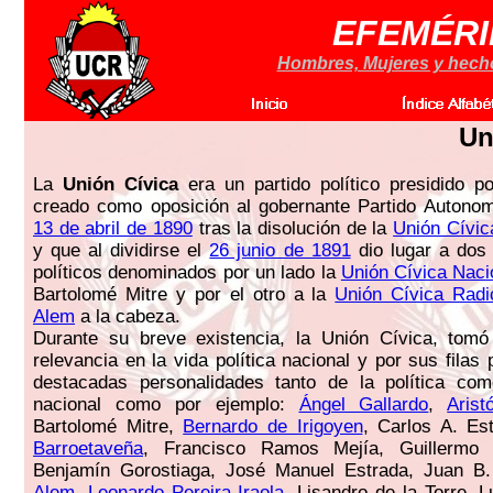
EFEMÉRI
Hombres, Mujeres y hechos
Un
La
Unión Cívica
era un partido político presidido p
creado como oposición al gobernante Partido Autonom
13 de abril de 1890
tras la disolución de la
Unión Cívic
y que al dividirse el
26 junio de 1891
dio lugar a dos
políticos denominados por un lado la
Unión Cívica Naci
Bartolomé Mitre y por el otro a la
Unión Cívica Radi
Alem
a la cabeza.
Durante su breve existencia, la Unión Cívica, tomó
relevancia en la vida política nacional y por sus fila
destacadas personalidades tanto de la política com
nacional como por ejemplo:
Ángel Gallardo
,
Arist
Bartolomé Mitre,
Bernardo de Irigoyen
, Carlos A. Es
Barroetaveña
, Francisco Ramos Mejía, Guillermo
Benjamín Gorostiaga, José Manuel Estrada, Juan B
Alem
,
Leonardo Pereira Iraola
, Lisandro de la Torre, 