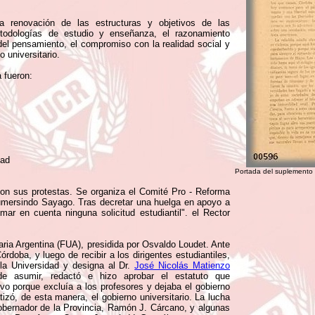
la renovación de las estructuras y objetivos de las
todologías de estudio y enseñanza, el razonamiento
 del pensamiento, el compromiso con la realidad social y
o universitario.
 fueron:
dad
Portada del suplemento 
con sus protestas. Se organiza el Comité Pro - Reforma
umersindo Sayago. Tras decretar una huelga en apoyo a
ar en cuenta ninguna solicitud estudiantil". el Rector
ria Argentina (FUA), presidida por Osvaldo Loudet. Ante
doba, y luego de recibir a los dirigentes estudiantiles,
 la Universidad y designa al Dr.
José Nicolás Matienzo
de asumir, redactó e hizo aprobar el estatuto que
tivo porque excluía a los profesores y dejaba el gobierno
zó, de esta manera, el gobierno universitario. La lucha
gobernador de la Provincia, Ramón J. Cárcano, y algunas