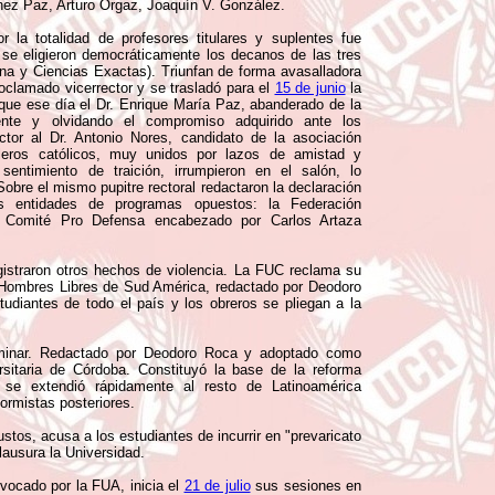
ez Paz, Arturo Orgaz, Joaquín V. González.
r la totalidad de profesores titulares y suplentes fue
se eligieron democráticamente los decanos de las tres
na y Ciencias Exactas). Triunfan de forma avasalladora
roclamado vicerrector y se trasladó para el
15 de junio
la
 que ese día el Dr. Enrique María Paz, abanderado de la
mente y olvidando el compromiso adquirido ante los
ctor al Dr. Antonio Nores, candidato de la asociación
leros católicos, muy unidos por lazos de amistad y
sentimiento de traición, irrumpieron en el salón, lo
obre el mismo pupitre rectoral redactaron la declaración
s entidades de programas opuestos: la Federación
 el Comité Pro Defensa encabezado por Carlos Artaza
gistraron otros hechos de violencia. La FUC reclama su
s Hombres Libres de Sud América, redactado por Deodoro
tudiantes de todo el país y los obreros se pliegan a la
minar. Redactado por Deodoro Roca y adoptado como
sitaria de Córdoba. Constituyó la base de la reforma
ia se extendió rápidamente al resto de Latinoamérica
ormistas posteriores.
tos, acusa a los estudiantes de incurrir en "prevaricato
clausura la Universidad.
vocado por la FUA, inicia el
21 de julio
sus sesiones en