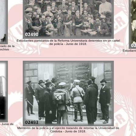
Estudiantes partidarios de la Reforma Universitaria detenidos en un cartel
de policía - Junio de 1918.
orado de la
Archivo
Estudiant
- Junio de
Miembros de la policía y el ejercito tratando de retomar la Universidad de
Córdoba - Junio de 1918.