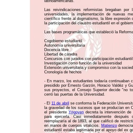
latinoamericanas.
Las reivindicaciones reformistas bregaban por 
universidades, la implementación de nuevas me
científico frente al dogmatismo, la libre expresión
la participación del claustro estudiantil en el gobiern
Las bases programáticas que estableció la Reforma
Cogobierno estudiantil
Autonomía universitaria
Docencia libre
Libertad de cátedra
Concursos con jurados con participación estudiantil
Investigación como función de la universidad
Extensión universitaria y compromiso con la socie
Cronología de hechos
- En marzo, los estudiantes todavía continuaban 
presidido por Ernesto Garzón, Horacio Valdéz y G
sus proyectos, el Consejo Superior decide "no tom
cerró las puertas de la Universidad.
- El
11 de abril
se conforma la Federación Universita
la gravedad de los sucesos que se producían en Cór
el presidente
Yrigoyen
decreta la intervención de
para ejercerla. Casi inmediatamente después 
reemplazaría al de 1893, al que calificó de restric
en manos de cuerpos vitalicios.
Matienzo
democrati
estudiantil estaba legitimada por el apoyo del ex 