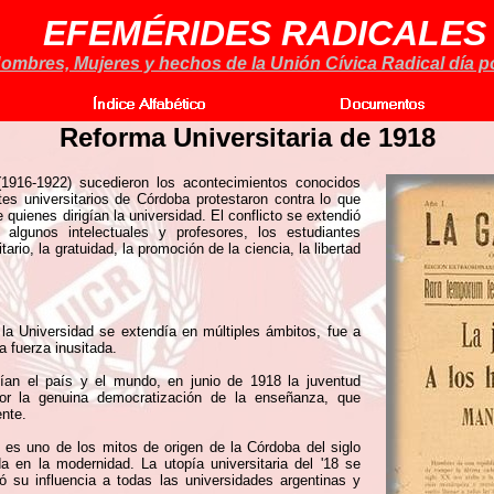
EFEMÉRIDES RADICALES
ombres, Mujeres y hechos de la Unión Cívica Radical día po
Reforma Universitaria de 1918
1916-1922) sucedieron los acontecimientos conocidos
tes universitarios de Córdoba protestaron contra lo que
quienes dirigían la universidad. El conflicto se extendió
algunos intelectuales y profesores, los estudiantes
rio, la gratuidad, la promoción de la ciencia, la libertad
 la Universidad se extendía en múltiples ámbitos, fue a
a fuerza inusitada.
ían el país y el mundo, en junio de 1918 la juventud
por la genuina democratización de la enseñanza, que
ente.
 es uno de los mitos de origen de la Córdoba del siglo
 en la modernidad. La utopía universitaria del '18 se
ó su influencia a todas las universidades argentinas y