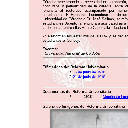
Córdoba proclamando la necesidad de autonomía, gob
concursos y periodicidad de la cátedra, entre o
renuncia al rectorado acompañado por numer
estudiantiles. El Ejecutivo, haciéndose eco de las
Universidad de Córdoba a Dr. José Salinas, se ref
estudiantiles. Aceptó la renuncia a sus cátedras 
la docencia, entre ellos Arturo Capdevilla, Deodoro
- Se reforman los estatutos de la UBA y se declara
estudiantes al Consejo.
Fuentes:
. Universidad Nacional de Córdoba
Efémérides de:
Reforma Universitaria
1.
15 de junio de 1918
2.
21 de junio de 1918
Documentos de:
Reforma Universitaria
1.
1918
Manifiesto Limi
Galería de Imágenes de:
Reforma Universitaria