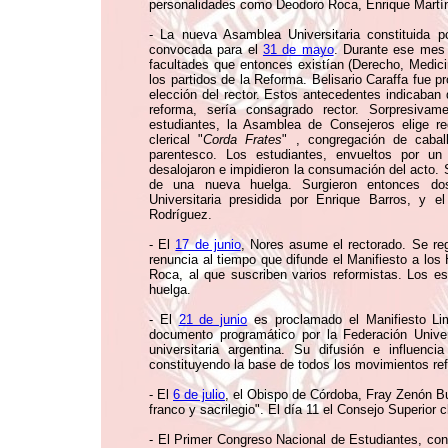
personalidades como Deodoro Roca, Enrique Martín
- La nueva Asamblea Universitaria constituida po
convocada para el
31 de mayo
. Durante ese mes 
facultades que entonces existían (Derecho, Medici
los partidos de la Reforma. Belisario Caraffa fue p
elección del rector. Estos antecedentes indicaban
reforma, sería consagrado rector. Sorpresiva
estudiantes, la Asamblea de Consejeros elige re
clerical "
Corda Frates
" , congregación de cabal
parentesco. Los estudiantes, envueltos por un 
desalojaron e impidieron la consumación del acto. S
de una nueva huelga. Surgieron entonces do
Universitaria presidida por Enrique Barros, y
Rodríguez.
- El
17 de junio
, Nores asume el rectorado. Se re
renuncia al tiempo que difunde el Manifiesto a lo
Roca, al que suscriben varios reformistas. Los es
huelga.
- El
21 de junio
es proclamado el Manifiesto Li
documento programático por la Federación Univer
universitaria argentina. Su difusión e influenc
constituyendo la base de todos los movimientos ref
- El
6 de julio
, el Obispo de Córdoba, Fray Zenón Bus
franco y sacrilegio". El día 11 el Consejo Superior 
- El Primer Congreso Nacional de Estudiantes, con