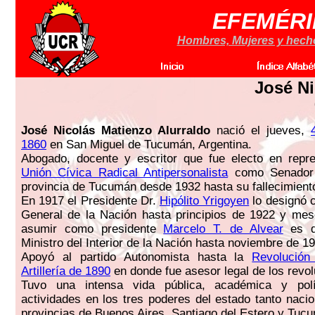
EFEMÉRI
Hombres, Mujeres y hechos
José Ni
José Nicolás Matienzo Alurraldo
nació el jueves,
1860
en San Miguel de Tucumán, Argentina.
Abogado, docente y escritor que fue electo en repre
Unión Cívica Radical Antipersonalista
como Senador 
provincia de Tucumán desde 1932 hasta su fallecimient
En 1917 el Presidente Dr.
Hipólito Yrigoyen
lo designó 
General de la Nación hasta principios de 1922 y mes
asumir como presidente
Marcelo T. de Alvear
es d
Ministro del Interior de la Nación hasta noviembre de 1
Apoyó al partido Autonomista hasta la
Revolución
Artillería de 1890
en donde fue asesor legal de los revol
Tuvo una intensa vida pública, académica y polít
actividades en los tres poderes del estado tanto naci
provincias de Buenos Aires, Santiago del Estero y Tu