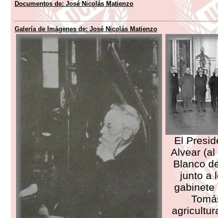
Documentos de:
José Nicolás Matienzo
Galería de Imágenes de:
José Nicolás Matienzo
El Presid
Alvear (al
Blanco d
junto a 
gabinete 
Tomás
agricultur