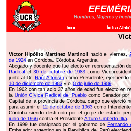
EFEMÉRI
Hombres, Mujeres y hechos
Víc
Víctor Hipólito Martínez Martinoli
nació el viernes,
de 1924
en Córdoba, Córdoba, Argentina.
Abogado y docente que fue electo en representación d
Radical
el
30 de octubre de 1983
como Vicepresident
junto al Dr.
Raúl Alfonsín
como Presidente, ejerciendo e
10 de diciembre de 1983
y el
8 de julio de 1989
.
En 1962 con tan solo 37 años de edad fue electo en r
la
Unión Cívica Radical del Pueblo
como Senador por 
Capital de la provincia de Córdoba, cargo que ejerció 
para asumir el
12 de octubre de 1963
como Intendente 
Córdoba siendo destituido por el golpe de estado per
junio de 1966
contra el Presidente
Arturo Umberto Illia
.
En 1999 fue designado por el gobierno de
Fernando 
Embajador argentino en la República del Perú ejerciend