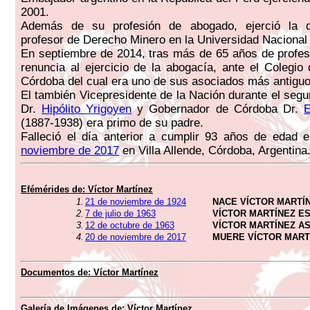
2001.
Además de su profesión de abogado, ejerció la d
profesor de Derecho Minero en la Universidad Nacional
En septiembre de 2014, tras más de 65 años de profes
renuncia al ejercicio de la abogacía, ante el Colegi
Córdoba del cual era uno de sus asociados más antiguo
El también Vicepresidente de la Nación durante el segu
Dr.
Hipólito Yrigoyen
y Gobernador de Córdoba Dr.
E
(1887-1938) era primo de su padre.
Falleció el día anterior a cumplir 93 años de edad 
noviembre de 2017
en Villa Allende, Córdoba, Argentina
Efémérides de:
Víctor Martínez
1.
21 de noviembre de 1924
NACE VÍCTOR MARTÍ
2.
7 de julio de 1963
VÍCTOR MARTÍNEZ E
3.
12 de octubre de 1963
VÍCTOR MARTÍNEZ A
4.
20 de noviembre de 2017
MUERE VÍCTOR MART
Documentos de:
Víctor Martínez
Galería de Imágenes de:
Víctor Martínez