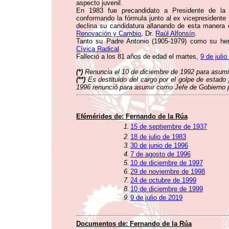
aspecto juvenil.
En 1983 fue precandidato a Presidente de l
conformando la fórmula junto al ex vicepresidente
declina su candidatura allanando de esta manera 
Renovación y Cambio
, Dr.
Raúl Alfonsín
.
Tanto su Padre Antonio (1905-1979) como su he
Cívica Radical
.
Falleció a los 81 años de edad el martes,
9 de juli
(*)
Renuncia el 10 de diciembre de 1992 para asumi
(**)
Es destituido del cargo por el golpe de estado
1996 renunció para asumir como Jefe de Gobierno 
Efémérides de: Fernando de la Rúa
1.
15 de septiembre de 1937
2.
18 de julio de 1983
3.
30 de junio de 1996
4.
7 de agosto de 1996
5.
10 de diciembre de 1997
6.
29 de noviembre de 1998
7.
24 de octubre de 1999
8.
10 de diciembre de 1999
9.
9 de julio de 2019
Documentos de: Fernando de la Rúa