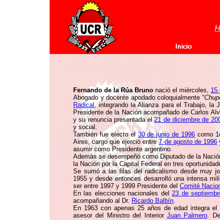
H
Fernando de la Rúa Bruno
nació el miércoles,
15 
Abogado y docente apodado coloquialmente “
Chup
Radical
, integrando la Alianza para el Trabajo, la 
Presidente de la Nación acompañado de Carlos Alva
y su renuncia presentada el
21 de diciembre de 20
y social.
También fue electo el
30 de junio de 1996
como 1e
Aires, cargo que ejerció entre
7 de agosto de 1996
asumir como Presidente argentino.
Además se desempeñó como Diputado de la Nación p
la Nación por la Capital Federal en tres oportunid
Se sumó a las filas del radicalismo desde muy jo
1955 y desde entonces desarrolló una intensa milit
ser entre 1997 y 1999 Presidente del
Comité Nacio
En las elecciones nacionales del
23 de septiembr
acompañando al Dr.
Ricardo Balbín
.
En 1963 con apenas 25 años de edad integra el 
asesor del Ministro del Interior
Juan Palmero
. De