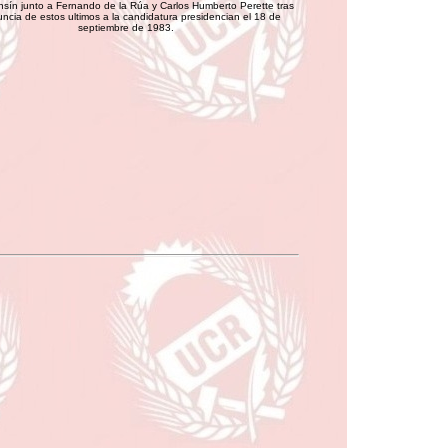
nsín junto a Fernando de la Rúa y Carlos Humberto Perette tras
uncia de estos ultimos a la candidatura presidencian el 18 de
septiembre de 1983.