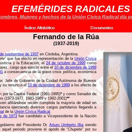
EFEMÉRIDES RADICALES
ombres, Mujeres y hechos de la Unión Cívica Radical día po
Fernando de la Rúa
(1937-2019)
de septiembre de 1937
en Córdoba, Argentina.
ete
” que fue electo en representación de la
Unión Cívica
Justicia y la Educación, el
24 de octubre de 1999
como
rez, cargo que ejerció entre el
10 de diciembre de 1999
01
a consecuencia de la grave crisis política, económica
r. Jefe de Gobierno de la Ciudad Autónoma de Buenos
y su renuncia el
10 de diciembre de 1999
a los efecto de
or la Capital Federal (1991-1995)
*
y como Senador de
ades (1973-1977, 1983-1989 y 1992-2001)
**
ven afiliándose recién cumplida la mayoría de edad en
ancia ejerciendo diversos cargos partidarios llegando a
nal
de la
Unión Cívica Radical
.
e de 1973
fue candidato a Vicepresidente de la Nación
gobierno del Presidente Dr.
Arturo Umberto Illia
siendo
 aquel periodo proviene el apodo de “
Chupete
” por su