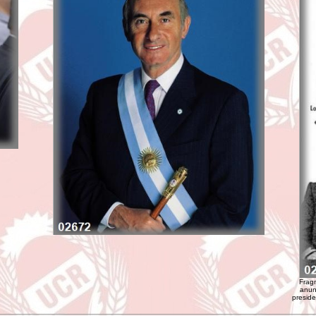
Fragm
anun
preside