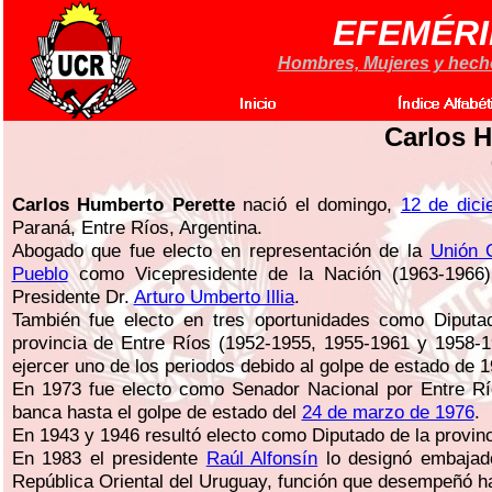
EFEMÉRI
Hombres, Mujeres y hechos
Carlos H
Carlos Humberto Perette
nació el domingo,
12 de dic
Paraná, Entre Ríos, Argentina.
Abogado que fue electo en representación de la
Unión C
Pueblo
como Vicepresidente de la Nación (1963-1966
Presidente Dr.
Arturo Umberto Illia
.
También fue electo en tres oportunidades como Diputa
provincia de Entre Ríos (1952-1955, 1955-1961 y 1958-1
ejercer uno de los periodos debido al golpe de estado de 1
En 1973 fue electo como Senador Nacional por Entre R
banca hasta el golpe de estado del
24 de marzo de 1976
.
En 1943 y 1946 resultó electo como Diputado de la provinc
En 1983 el presidente
Raúl Alfonsín
lo designó embajado
República Oriental del Uruguay, función que desempeñó h