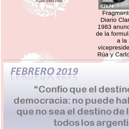
Pueblo (1963-1969)
Fragmento
Diario Cla
1983 anunc
de la formu
a la
vicepresid
Rúa y Carl