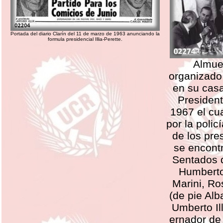
Portada del diario Clarín del 11 de marzo de 1963 anunciando la
formula presidencial Illia-Perette.
Almue
organizado
en su cas
Presidente
1967 el cua
por la polic
de los pre
se encontr
Sentados d
Humberto
Marini, Ro
(de pie Alb
Umberto Il
ernador de 