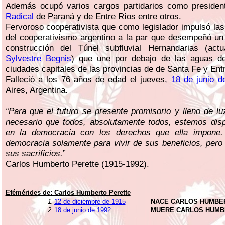
Además ocupó varios cargos partidarios como preside
Radical
de Paraná y de Entre Ríos entre otros.
Fervoroso cooperativista que como legislador impulsó la
del cooperativismo argentino a la par que desempeñó un 
construcción del Túnel subfluvial Hernandarias (act
Sylvestre Begnis
) que une por debajo de las aguas de
ciudades capitales de las provincias de de Santa Fe y Ent
Falleció a los 76 años de edad el jueves,
18 de junio d
Aires, Argentina.
“Para que el futuro se presente promisorio y lleno de l
necesario que todos, absolutamente todos, estemos disp
en la democracia con los derechos que ella impone
democracia solamente para vivir de sus beneficios, pero
sus sacrificios.
”
Carlos Humberto Perette (1915-1992).
Efémérides de:
Carlos Humberto Perette
1.
12 de diciembre de 1915
NACE CARLOS HUMBE
2.
18 de junio de 1992
MUERE CARLOS HUMB