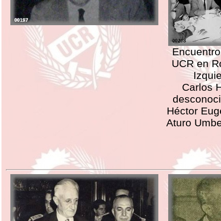
Encuentro 
UCR en Ro
Izqui
Carlos 
desconoci
Héctor Eug
Aturo Umber