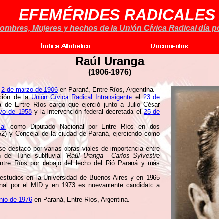
EFEMÉRIDES RADICALES
ombres, Mujeres y hechos de la Unión Cívica Radical día po
Raúl Uranga
(
1906-1976
)
,
2 de marzo de 1906
en Paraná, Entre Ríos, Argentina.
ción de la
Unión Cívica Radical Intransigente
el
23 de
 de Entre Ríos cargo que ejerció junto a Julio César
yo de 1958
y la intervención federal decretada el
25 de
al
como Diputado Nacional por Entre Ríos en dos
2) y Concejal de la ciudad de Paraná, ejerciendo como
 se destacó por varias obras viales de importancia entre
n del Túnel subfluvial
“Raúl Uranga - Carlos Sylvestre
ntre Ríos por debajo del lecho del Rió Paraná y más
s estudios en la Universidad de Buenos Aires y en 1965
onal por el MID y en 1973 es nuevamente candidato a
unio de 1976
en Paraná, Entre Ríos, Argentina.