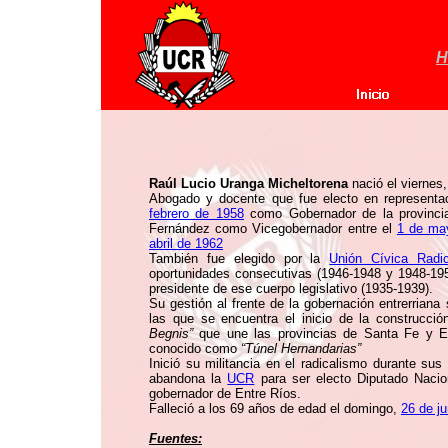
H
Raúl Lucio Uranga Micheltorena
nació el viernes
Abogado y docente que fue electo en representa
febrero de 1958
como Gobernador de la provincia
Fernández como Vicegobernador entre el
1 de ma
abril de 1962
También fue elegido por la
Unión Cívica Radic
oportunidades consecutivas (1946-1948 y 1948-195
presidente de ese cuerpo legislativo (1935-1939).
Su gestión al frente de la gobernación entrerriana
las que se encuentra el inicio de la construcció
Begnis”
que une las provincias de Santa Fe y E
conocido como
“Túnel Hernandarias”
Inició su militancia en el radicalismo durante su
abandona la
UCR
para ser electo Diputado Naci
gobernador de Entre Ríos.
Falleció a los 69 años de edad el domingo,
26 de j
Fuentes: