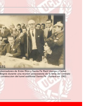
obernadores de Entre Ríos y Santa Fe Raúl Uranga y Carlos
 Begnis durante una reunion perparatoria de la firma del contrato
a construccion del tunel subfluvial Santa Fe - Paraná en 1961.