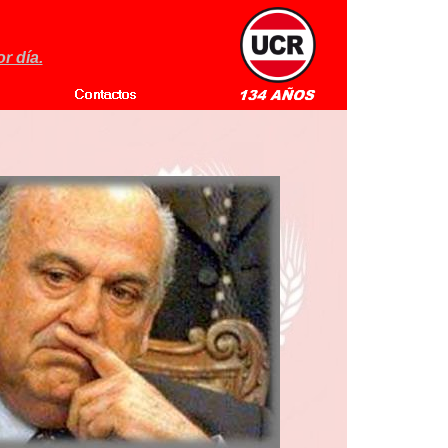
r día.