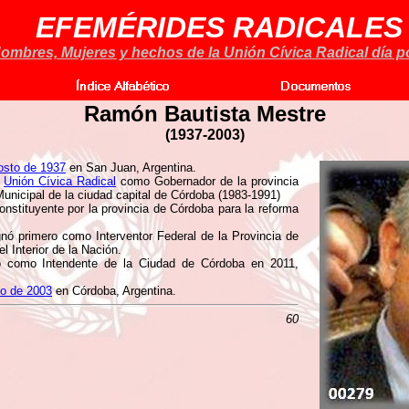
EFEMÉRIDES RADICALES
ombres, Mujeres y hechos de la Unión Cívica Radical día po
Ramón Bautista Mestre
(1937-2003)
osto de 1937
en San Juan, Argentina.
a
Unión Cívica Radical
como Gobernador de la provincia
unicipal de la ciudad capital de Córdoba (1983-1991)
stituyente por la provincia de Córdoba para la reforma
gnó primero como Interventor Federal de la Provincia de
el Interior de la Nación.
o como Intendente de la Ciudad de Córdoba en 2011,
o de 2003
en Córdoba, Argentina.
60