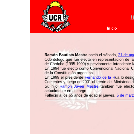
H
Ramón Bautista Mestre
nació el sábado,
21 de ag
Odontólogo que fue electo en representación de l
de Córdoba (1995-1999) y previamente Intendente M
En 1994 fue electo como Convencional Nacional Con
de la Constitución argentina.
En 1999 el presidente
Fernando de la R
úa lo desi
Corrientes y luego en 2001 al frente del Ministerio d
Su hijo
Ramón Javier Mestre
también fue elect
actualmente en el cargo.
Falleció a los 65 años de edad el jueves,
6 de marz