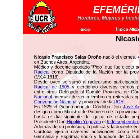
EFEMÉRI
Hombres, Mujeres y hechos
Nicasi
Nicasio Francisco Salas Oroño
nació el viernes,
4
en Buenos Aires, Argentina.
Médico y docente apodado “
Pico
” que fue electo p
Radical
como Diputado de la Nación por la prov
(1914-1918).
Desde joven se sumó al radicalismo participand
Radical de 1905
y ejerciendo diversos cargos pa
entre otros Delegado al Comité Provincia de Có
Nacional
además de ser miembro en reiteradas op
Convención Nacional
y provincial de la
UCR
.
En 1929 el Gobernador de Córdoba Don
José An
designa como Ministro de Gobierno de la provincia,
hasta el día siguiente del golpe de estado per
Presidente Don
Hipólito Yrigoyen
el
6 de septiembr
Además de su profesión, la política y la docente en
Córdoba ejerció diversas actividades como Pre
Gimnasia y Esgrima; socio y fundador de Círculo