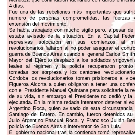
4 días.
Fue una de las rebeliones más importantes que sufrió
número de personas comprometidas, las fuerzas v
extensión del movimiento.
Se había trabajado con mucho sigilo pero, a pesar de 
estaba avisado de la situación. En la Capital Feder
represivas sofocaron en sus comienzos al mo
revolucionarios fallaron al no poder asegurar el contr
guerra de Buenos Aires cuando el general Carlos Smith,
Mayor del Ejército desplazó a los soldados yrigoyeni
leales al régimen y la policía recuperaron pronto
tomadas por sorpresa y los cantones revolucionario
Córdoba los revolucionarios toman prisioneros al vic
Figueroa Alcorta a quien obligaron a tener una confere
con el Presidente Manuel Quintana para solicitarle la 
de su vida, sin embargo el Presidente no cedió y la
ejecutada. En la misma redada intentaron detener al ex
Argentino Roca, quien avisado de esta circunstancia
Santiago del Estero. En cambio, fueron detenidos su h
Julio Argentino Pascual Roca, y Francisco Julián Bea
policía de Buenos Aires e interventor de San Luis.
El gobierno nacional tras la contienda tomó represal