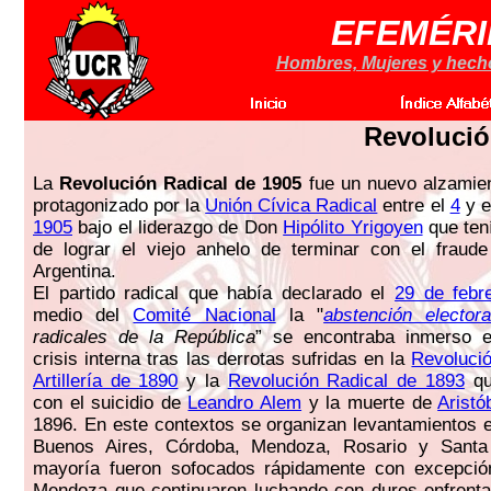
EFEMÉRI
Hombres, Mujeres y hechos
Revolució
La
Revolución Radical de 1905
fue un nuevo alzamient
protagonizado por la
Unión Cívica Radical
entre el
4
y e
1905
bajo el liderazgo de Don
Hipólito Yrigoyen
que ten
de lograr el viejo anhelo de terminar con el fraude
Argentina.
El partido radical que había declarado el
29 de febr
medio del
Comité Nacional
la "
abstención electora
radicales de la República
” se encontraba inmerso 
crisis interna tras las derrotas sufridas en la
Revoluci
Artillería de 1890
y la
Revolución Radical de 1893
qu
con el suicidio de
Leandro Alem
y la muerte de
Aristó
1896. En este contextos se organizan levantamientos 
Buenos Aires, Córdoba, Mendoza, Rosario y Sant
mayoría fueron sofocados rápidamente con excepci
Mendoza que continuaron luchando con duros enfrenta