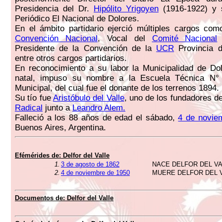
Presidencia del Dr.
Hipólito Yrigoyen
(1916-1922) y s
Periódico El Nacional de Dolores.
En el ámbito partidario ejerció múltiples cargos co
Convención Nacional
, Vocal del
Comité Nacional
Presidente de la Convención de la
UCR
Provincia d
entre otros cargos partidarios.
En reconocimiento a su labor la Municipalidad de Do
natal, impuso su nombre a la Escuela Técnica N°
Municipal, del cual fue el donante de los terrenos 1894.
Su tío fue
Aristóbulo del Valle
, uno de los fundadores d
Radical
junto a
Leandro Alem.
Falleció a los 88 años de edad el sábado,
4 de novie
Buenos Aires, Argentina.
Efémérides de:
Delfor del Valle
1.
3 de agosto de 1862
NACE DELFOR DEL V
2.
4 de noviembre de 1950
MUERE DELFOR DEL 
Documentos de:
Delfor del Valle