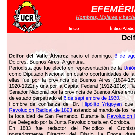
EFEMÉRI
Hombres, Mujeres y hechos
Delf
Delfor del Valle Álvarez
nació el domingo,
3 de ag
Dolores, Buenos Aires, Argentina.
Periodista que fue electo en representación de la
Unió
como Diputado Nacional en cuatro oportunidades de la
ellas fue por la provincia de Buenos Aires (1894-18
1920-1922) y una por la Capital Federal (1912-1916). T
Senador Nacional por la provincia de Buenos Aires entr
de estado perpetrado el
6 de septiembre de 1930
.
Hombre de confianza del Dr.
Hipólito Yrigoyen
que 
Revolución Radical de 1893
estando al mando de los re
la localidad de San Fernando. Durante la
Revolución 
fue Delegado por la Junta Revolucionaria en Córdoba.
En 1883 fue redactor del Periódico el Cronis
posteriormente Director del Diario La Época dur