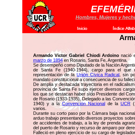
EFEMÉRI
Hombres, Mujeres y hechos
Arm
Armando Victor Gabriel Chiodi Ardoino
nació 
marzo de 1894
en Rosario, Santa Fe, Argentina.
Se desempeñó como Diputado de la Nación Argentina
de Santa Fe (1940-1944), cargo para el que r
representación de la
Unión Cívica Radical
, sin p
mandato constitucional a consecuencia de su fallec
De amplia y destacada trayectoria en el radicalism
provincia de Santa Fe supo ejercer diversos cargos
los que se destacan haber sido Presidente del Com
de Rosario (1933-1935), Delegado a las Convención
1940) y a la
Convención Nacional
de la
UCR
(1
varios.
Durante su corto paso por la Cámara baja nacional
arduo trabajo presentando diversos proyectos sobre
de accidentes de trabajo, a la ley de prenda agrari
del puerto de Rosario y recurso de amparo por dere
Falleció en pleno ejercicio de su cargo de legislado