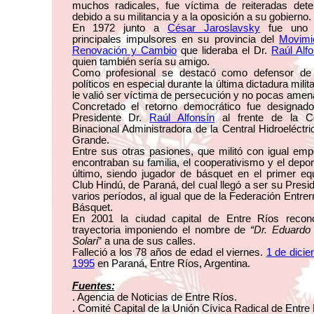
muchos radicales, fue víctima de reiteradas dete
debido a su militancia y a la oposición a su gobierno.
En 1972 junto a
César Jaroslavsky
fue uno 
principales impulsores en su provincia del
Movimi
Renovación y Cambio
que lideraba el Dr.
Raúl Alf
quien también sería su amigo.
Como profesional se destacó como defensor de
políticos en especial durante la última dictadura milit
le valió ser víctima de persecución y no pocas amen
Concretado el retorno democrático fue designado
Presidente Dr.
Raúl Alfonsín
al frente de la C
Binacional Administradora de la Central Hidroeléctri
Grande.
Entre sus otras pasiones, que militó con igual em
encontraban su familia, el cooperativismo y el depor
último, siendo jugador de básquet en el primer eq
Club Hindú, de Paraná, del cual llegó a ser su Presi
varios períodos, al igual que de la Federación Entrer
Básquet.
En 2001 la ciudad capital de Entre Ríos recon
trayectoria imponiendo el nombre de
“Dr. Eduardo
Solari
” a una de sus calles.
Falleció a los 78 años de edad el viernes.
1 de dici
1995
en Paraná, Entre Ríos, Argentina.
Fuentes:
. Agencia de Noticias de Entre Ríos.
. Comité Capital de la Unión Cívica Radical de Entre 