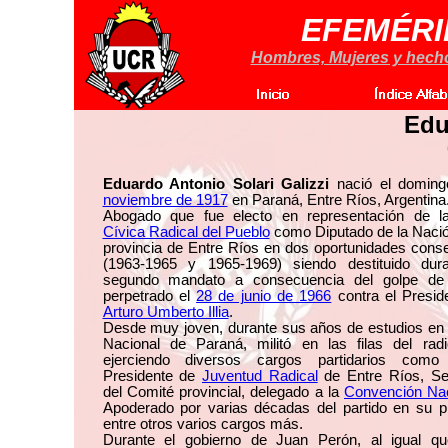
EFEMÉRI
Hombres, Mujeres y hechos
Edu
Eduardo Antonio Solari Galizzi
nació el domin
noviembre de 1917
en Paraná, Entre Ríos, Argentina
Abogado que fue electo en representación de 
Cívica Radical del Pueblo
como Diputado de la Nació
provincia de Entre Ríos en dos oportunidades cons
(1963-1965 y 1965-1969) siendo destituido dur
segundo mandato a consecuencia del golpe de
perpetrado el
28 de junio de 1966
contra el Presid
Arturo Umberto Illia
.
Desde muy joven, durante sus años de estudios en
Nacional de Paraná, militó en las filas del radi
ejerciendo diversos cargos partidarios com
Presidente de
Juventud Radical
de Entre Ríos, Sec
del Comité provincial, delegado a la
Convención Na
Apoderado por varias décadas del partido en su p
entre otros varios cargos más.
Durante el gobierno de Juan Perón, al igual qu