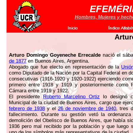
EFEMÉRI
Hombres, Mujeres y hechos
Artu
Arturo Domingo Goyeneche Errecalde
nació el sáb
de 1877
en Buenos Aires, Argentina.
Abogado que fue electo en representación de la
Unió
como Diputado de la Nación por la Capital Federal en d
consecutivas (1916-1920 y 1920-1922) ejerciendo com
primero entre 1918 y 1919 y posteriormente como P
Cámara entre 1919 y 1922.
El presidente
Roberto Marcelino Ortiz
lo designó c
Municipal de la ciudad de Buenos Aires, cargo que ejerc
febrero de 1938
y el
26 de noviembre de 1940
, tres 
fallecimiento. Durante su gestión vetó la ordenanza
demolición del Obelisco de Buenos Aires, que había si
1936 pero mal recibido por la población y que luego s
uno de los símbolos más representativos de la ciudad.