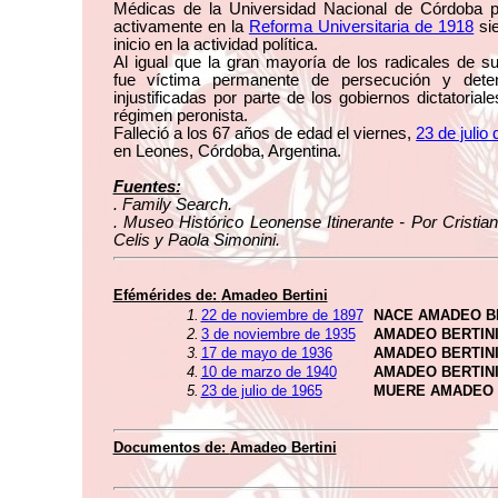
Médicas de la Universidad Nacional de Córdoba pa
activamente en la
Reforma Universitaria de 1918
si
inicio en la actividad política.
Al igual que la gran mayoría de los radicales de s
fue víctima permanente de persecución y dete
injustificadas por parte de los gobiernos dictatoriale
régimen peronista.
Falleció a los 67 años de edad el viernes,
23 de julio
en Leones, Córdoba, Argentina.
Fuentes:
. Family Search.
. Museo Histórico Leonense Itinerante - Por Cristia
Celis y Paola Simonini.
Efémérides de:
Amadeo Bertini
1.
22 de noviembre de 1897
NACE AMADEO B
2.
3 de noviembre de 1935
AMADEO BERTINI
3.
17 de mayo de 1936
AMADEO BERTIN
4.
10 de marzo de 1940
AMADEO BERTINI
5.
23 de julio de 1965
MUERE AMADEO 
Documentos de:
Amadeo Bertini