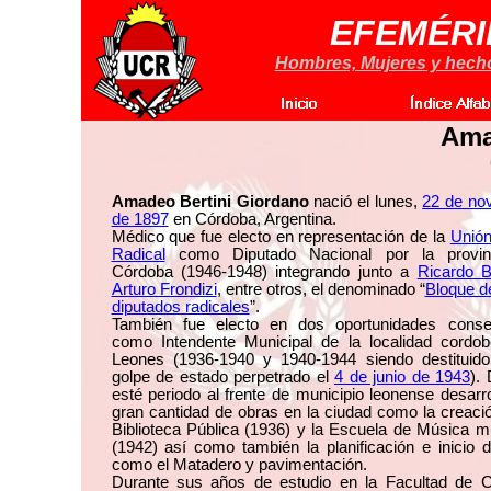
EFEMÉRI
Hombres, Mujeres y hechos
Ama
Amadeo Bertini Giordano
nació el lunes,
22 de no
de 1897
en Córdoba, Argentina.
Médico que fue electo en representación de la
Unión
Radical
como Diputado Nacional por la provin
Córdoba (1946-1948) integrando junto a
Ricardo B
Arturo Frondizi
, entre otros, el denominado “
Bloque d
diputados radicales
”.
También fue electo en dos oportunidades conse
como Intendente Municipal de la localidad cordo
Leones (1936-1940 y 1940-1944 siendo destituido
golpe de estado perpetrado el
4 de junio de 1943
).
esté periodo al frente de municipio leonense desarr
gran cantidad de obras en la ciudad como la creació
Biblioteca Pública (1936) y la Escuela de Música mu
(1942) así como también la planificación e inicio d
como el Matadero y pavimentación.
Durante sus años de estudio en la Facultad de C